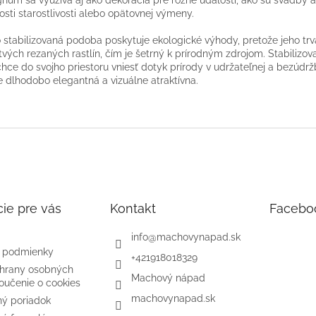
osti starostlivosti alebo opätovnej výmeny.
 stabilizovaná podoba poskytuje ekologické výhody, pretože jeho tr
tvých rezaných rastlín, čím je šetrný k prírodným zdrojom. Stabilizo
chce do svojho priestoru vniesť dotyk prírody v udržateľnej a bezúdrž
 dlhodobo elegantná a vizuálne atraktívna.
ie pre vás
Kontakt
Facebo
info
@
machovynapad.sk
 podmienky
+421918018329
hrany osobných
Machový nápad
oučenie o cookies
machovynapad.sk
ý poriadok