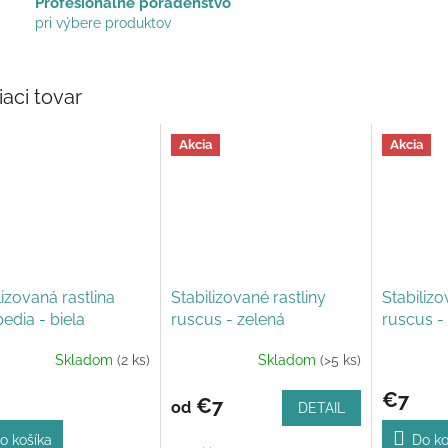
Profesionálne poradenstvo
pri výbere produktov
iaci tovar
Akcia
Akcia
lizovaná rastlina
Stabilizované rastliny
Stabilizo
edia - biela
ruscus - zelená
ruscus - 
Skladom
(2 ks)
Skladom
(>5 ks)
Priemerné
hodnotenie
€7
produktu
€7
od
DETAIL
je
5,0
o košíka
Do ko