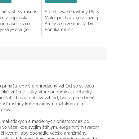
z
5
ané rastliny ruscus
Stabilizované rastliny Platy
hviezdičiek.
m z Japonska.
Male pochádzajú z Južnej
ich ako 1ks (1x
Afriky a sú zelenej farby.
ýška je cca 50 -
Ponúkame ich
ako zväzok resp. kyticu v
celkovej dĺžke 30 - 35 cm a
váhou 150g
u prináša jemný a prirodzený vzhľad so sviežou
enké, zúžené lístky, ktoré pripomínajú vetvičky
držať jeho autentický vzhľad, tvar a prirodzenú
hkosť rastliny konzervačným roztokom, čím
rokov.
inimalistických a moderných priestorov až po
e vo váze, kde svojim štíhlym, elegantným tvarom
 či kvetmi, aby obohatila väčšie aranžmány.
 oslavy, kde poskytuje jemný, prírodný akcent bez