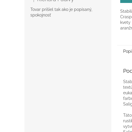
Hodnotenie produktu je 5 z 5 hviezdičiek.
Tovar prišiel tak ako je popísaný,
Stabil
spokojnosť
Crasp
kvety 
aranžm
dekor
interi
Popi
Pod
Stab
text
euka
farb
Sali
Táto
rust
vytv
Sali