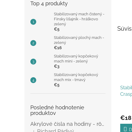
Top 4 produkty
Stabilizovaný mach čistený -
Fínsky lišajník - hráškovo
zelený
Súvis
€5
Stabilizovaný plochý mach -
zelený
€16
Stabilizovaný kopčekový
mach mini - zelený
€3
Stabilizovaný kopčekový
mach mix - tmavý
€5
Stabi
Crasp
Posledné hodnotenie
produktov
€18
Akrylové čísla na hodiny - rôzne
D
Richard Pádivý
|