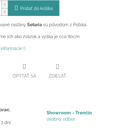
Pridať do košíka
ované rastliny
Setaria
sú pôvodom z Poľska
me ich ako zväzok a výška je cca 80cm
 informácie
OPÝTAŤ SA
ZDIEĽAŤ
prac.
Showroom - Trenčín
osobný odber
 7 dní