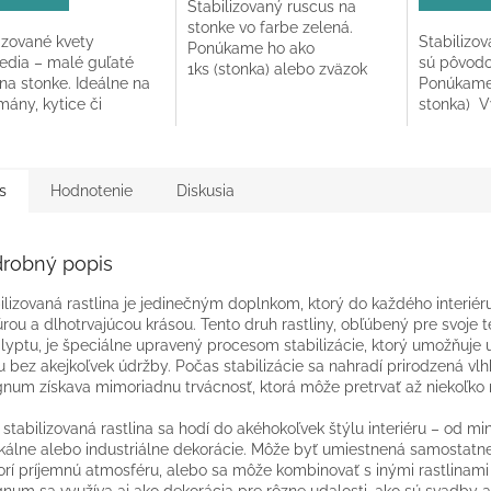
Stabilizovaný ruscus na
z
stonke vo farbe zelená.
5
izované kvety
Stabilizov
Ponúkame ho ako
hviezdičiek.
edia – malé guľaté
sú pôvodo
1ks (stonka) alebo zväzok
na stonke. Ideálne na
Ponúkame 
6ks v celkovej dĺžke 55-60
ány, kytice či
stonka) V
cm.
ácie. Dodajú vášmu
60cm.
éru originálny šmrnc!
s
Hodnotenie
Diskusia
robný popis
ilizovaná rastlina je jedinečným doplnkom, ktorý do každého interiér
úrou a dlhotrvajúcou krásou. Tento druh rastliny, obľúbený pre svoje t
lyptu, je špeciálne upravený procesom stabilizácie, ktorý umožňuje u
u bez akejkoľvek údržby. Počas stabilizácie sa nahradí prirodzená vl
gnum získava mimoriadnu trvácnosť, ktorá môže pretrvať až niekoľko 
 stabilizovaná rastlina sa hodí do akéhokoľvek štýlu interiéru – od m
ikálne alebo industriálne dekorácie. Môže byť umiestnená samostatn
orí príjemnú atmosféru, alebo sa môže kombinovať s inými rastlinami
gnum sa využíva aj ako dekorácia pre rôzne udalosti, ako sú svadby a