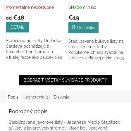
Momentálne nedostupné
Skladom
(3 ks)
Priemerné
Priemerné
hodnotenie
hodnotenie
€18
€19
od
produktu
produktu
je
je
DETAIL
Do košíka
5,0
5,0
z
z
Stabilizované kvety Orchidea
Stabilizované bukové listy na
5
5
Cattleya pochádzajú z
stonke zelenej farby.
hviezdičiek.
hviezdičiek.
Kolumbie. Ponúkame ich
Ponúkame ich ako zväzok na
v bielej farbe ako balíček 2 ks
stonke v celkovej dĺžke 70-75
hlávok v celkovej šírke hlávky
cm.
6 - 8 cm.
ZOBRAZIŤ VŠETKY SÚVISIACE PRODUKTY
Popis
Hodnotenie (1)
Diskusia
Podrobný popis
Stabilizované javorové listy - Japanese Maple Stabilized
sú listy z javorových stromov, ktoré boli upravené