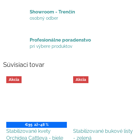
Showroom - Trenčín
osobný odber
Profesionálne poradenstvo
pri výbere produktov
Súvisiaci tovar
Akcia
Akcia
€35
až
–48 %
Stabilizované kvety
Stabilizované bukové listy
Orchidea Cattleya - biele
- zelená