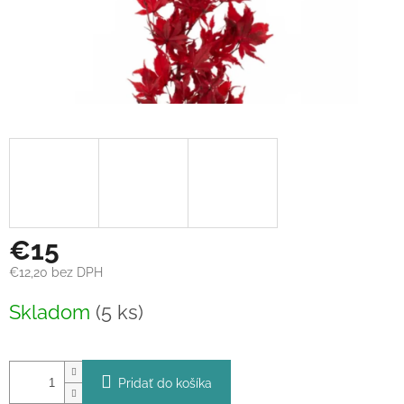
€15
€12,20 bez DPH
Jednotková
Skladom
(5 ks)
cena:
Pridať do košíka