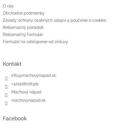
t
O nás
i
e
Obchodné podmienky
Zásady ochrany osobných údajov a poučenie o cookies
Reklamačný poriadok
Reklamačný formulár
Formulár na odstúpenie od zmluvy
Kontakt
info
@
machovynapad.sk
+421918018329
Machový nápad
machovynapad.sk
Facebook