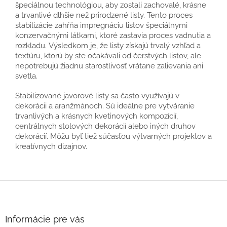
špeciálnou technológiou, aby zostali zachovalé, krásne
a trvanlivé dlhšie než prirodzené listy. Tento proces
stabilizácie zahŕňa impregnáciu listov špeciálnymi
konzervačnými látkami, ktoré zastavia proces vadnutia a
rozkladu. Výsledkom je, že listy získajú trvalý vzhľad a
textúru, ktorú by ste očakávali od čerstvých listov, ale
nepotrebujú žiadnu starostlivosť vrátane zalievania ani
svetla.
Stabilizované javorové listy sa často využívajú v
dekorácii a aranžmánoch. Sú ideálne pre vytváranie
trvanlivých a krásnych kvetinových kompozícií,
centrálnych stolových dekorácií alebo iných druhov
dekorácií. Môžu byť tiež súčasťou výtvarných projektov a
kreatívnych dizajnov.
Z
á
p
ä
Informácie pre vás