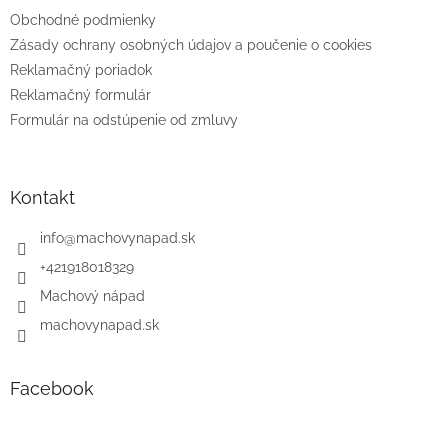
i
e
Obchodné podmienky
Zásady ochrany osobných údajov a poučenie o cookies
Reklamačný poriadok
Reklamačný formulár
Formulár na odstúpenie od zmluvy
Kontakt
info
@
machovynapad.sk
+421918018329
Machový nápad
machovynapad.sk
Facebook