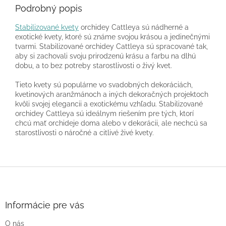
Podrobný popis
Stabilizované kvety
orchidey Cattleya sú nádherné a
exotické kvety, ktoré sú známe svojou krásou a jedinečnými
tvarmi. Stabilizované orchidey Cattleya sú spracované tak,
aby si zachovali svoju prirodzenú krásu a farbu na dlhú
dobu, a to bez potreby starostlivosti o živý kvet.
Tieto kvety sú populárne vo svadobných dekoráciách,
kvetinových aranžmánoch a iných dekoračných projektoch
kvôli svojej elegancii a exotickému vzhľadu. Stabilizované
orchidey Cattleya sú ideálnym riešením pre tých, ktorí
chcú mať orchideje doma alebo v dekorácii, ale nechcú sa
starostlivosti o náročné a citlivé živé kvety.
Z
á
p
ä
Informácie pre vás
t
O nás