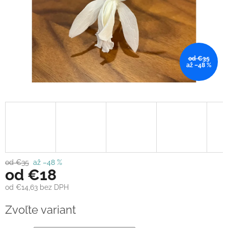
od €35
až –48 %
od €35
až –48 %
od
€18
od
€14,63
bez DPH
Jednotková
Zvoľte variant
cena: