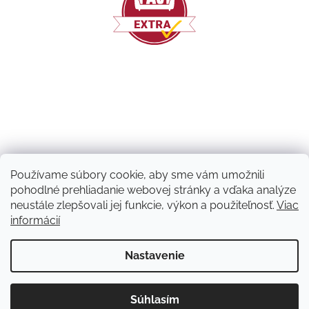
Používame súbory cookie, aby sme vám umožnili
pohodlné prehliadanie webovej stránky a vďaka analýze
neustále zlepšovali jej funkcie, výkon a použiteľnosť.
Viac
informácií
Vytvoril Shoptet
Nastavenie
Copyright 2026
Machový nápad | NATUVO
. Všetky práva
Súhlasím
vyhradené.