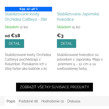
€35
až
–48 %
Stabilizované kvety
Stabilizovaná Japonská
Orchidea Cattleya - žlté
hviezdica
Skladom
(2 ks)
Skladom
(5 ks)
Priemerné
Priemerné
hodnotenie
hodnotenie
€18
€3
od
produktu
produktu
je
je
DETAIL
DETAIL
5,0
5,0
z
z
Stabilizované kvety Orchidea
Stabilizované hviezdice sú
5
5
Cattleya pochádzajú z
pôvodom z Japonska. Majú v
hviezdičiek.
hviezdičiek.
Kolumbie. Ponúkame ich v
priemere 5 - 10 cm a sú
žltej farbe ako balíček 2 ks
svetlozelenej farby.
hlávok v celkovej šírke hlávky
6 - 8 cm.
ZOBRAZIŤ VŠETKY SÚVISIACE PRODUKTY
Popis
Podobné (8)
Hodnotenie (1)
Diskusia