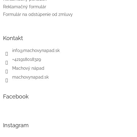
Reklamačný formulár
Formulár na odstúpenie od zmluvy
Kontakt
info
@
machovynapad.sk
+421918018329
Machový nápad
machovynapad.sk
Facebook
Instagram