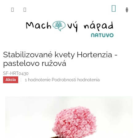
Prejsť
NÁKU
na
obsah
KOŠÍK
Stabilizované kvety Hortenzia -
pastelovo ružová
SF-HRT0430
Priemerné
1 hodnotenie
Podrobnosti hodnotenia
Akcia
hodnotenie
produktu
je
5,0
z
5
hviezdičiek.