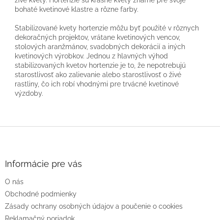
živé kvety. Hortenzie sú krásne kvety známe pre svoje
bohaté kvetinové klastre a rôzne farby.
Stabilizované kvety hortenzie môžu byť použité v rôznych
dekoračných projektov, vrátane kvetinových vencov,
stolových aranžmánov, svadobných dekorácií a iných
kvetinových výrobkov. Jednou z hlavných výhod
stabilizovaných kvetov hortenzie je to, že nepotrebujú
starostlivosť ako zalievanie alebo starostlivosť o živé
rastliny, čo ich robí vhodnými pre trvácné kvetinové
výzdoby.
Z
á
p
ä
Informácie pre vás
t
O nás
i
e
Obchodné podmienky
Zásady ochrany osobných údajov a poučenie o cookies
Reklamačný poriadok