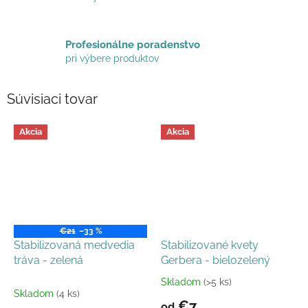
Profesionálne poradenstvo
pri výbere produktov
Súvisiaci tovar
Akcia
Akcia
€21
–33 %
Stabilizovaná medvedia
Stabilizované kvety
tráva - zelená
Gerbera - bielozelený
Skladom
(>5 ks)
Priemerné
Skladom
(4 ks)
hodnotenie
€7
od