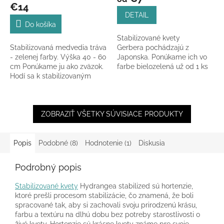
produktu
€14
je
DETAIL
5,0
Do košíka
z
Stabilizované kvety
5
Stabilizovaná medvedia tráva
Gerbera pochádzajú z
hviezdičiek.
- zelenej farby. Výška 40 - 60
Japonska. Ponúkame ich vo
cm Ponúkame ju ako zväzok.
farbe bielozelená už od 1 ks
Hodí sa k stabilizovaným
alebo v balíku 9 ks hlávok v
rastlinám.
celkovej šírke...
ZOBRAZIŤ VŠETKY SÚVISIACE PRODUKTY
Popis
Podobné (8)
Hodnotenie (1)
Diskusia
Podrobný popis
Stabilizované kvety
Hydrangea stabilized sú hortenzie,
ktoré prešli procesom stabilizácie, čo znamená, že boli
spracované tak, aby si zachovali svoju prirodzenú krásu,
farbu a textúru na dlhú dobu bez potreby starostlivosti o