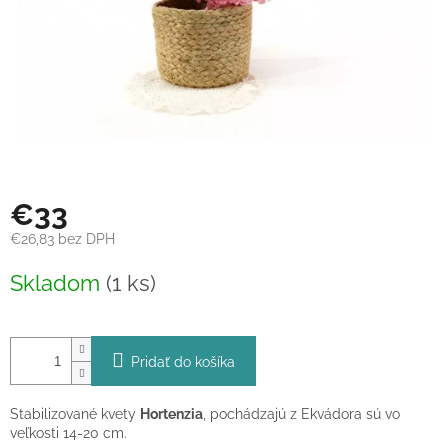
€33
€26,83 bez DPH
Jednotková
Skladom
(1 ks)
cena:
Pridať do košíka
Stabilizované kvety
Hortenzia
, pochádzajú z Ekvádora sú vo
veľkosti 14-20 cm.