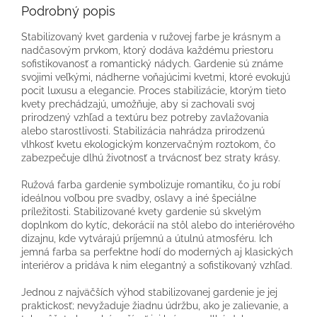
Podrobný popis
Stabilizovaný kvet gardenia v ružovej farbe je krásnym a
nadčasovým prvkom, ktorý dodáva každému priestoru
sofistikovanosť a romantický nádych. Gardenie sú známe
svojimi veľkými, nádherne voňajúcimi kvetmi, ktoré evokujú
pocit luxusu a elegancie. Proces stabilizácie, ktorým tieto
kvety prechádzajú, umožňuje, aby si zachovali svoj
prirodzený vzhľad a textúru bez potreby zavlažovania
alebo starostlivosti. Stabilizácia nahrádza prirodzenú
vlhkosť kvetu ekologickým konzervačným roztokom, čo
zabezpečuje dlhú životnosť a trvácnosť bez straty krásy.
Ružová farba gardenie symbolizuje romantiku, čo ju robí
ideálnou voľbou pre svadby, oslavy a iné špeciálne
príležitosti. Stabilizované kvety gardenie sú skvelým
doplnkom do kytíc, dekorácií na stôl alebo do interiérového
dizajnu, kde vytvárajú príjemnú a útulnú atmosféru. Ich
jemná farba sa perfektne hodí do moderných aj klasických
interiérov a pridáva k nim elegantný a sofistikovaný vzhľad.
Jednou z najväčších výhod stabilizovanej gardenie je jej
praktickosť; nevyžaduje žiadnu údržbu, ako je zalievanie, a