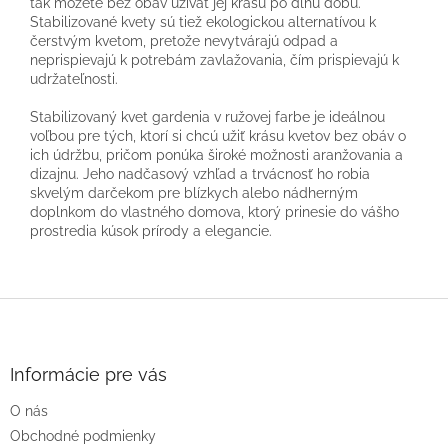
tak môžete bez obáv užívať jej krásu po dlhú dobu.
Stabilizované kvety sú tiež ekologickou alternatívou k
čerstvým kvetom, pretože nevytvárajú odpad a
neprispievajú k potrebám zavlažovania, čím prispievajú k
udržateľnosti.
Stabilizovaný kvet gardenia v ružovej farbe je ideálnou
voľbou pre tých, ktorí si chcú užiť krásu kvetov bez obáv o
ich údržbu, pričom ponúka široké možnosti aranžovania a
dizajnu. Jeho nadčasový vzhľad a trvácnosť ho robia
skvelým darčekom pre blízkych alebo nádherným
doplnkom do vlastného domova, ktorý prinesie do vášho
prostredia kúsok prírody a elegancie.
Z
á
p
ä
Informácie pre vás
t
O nás
i
e
Obchodné podmienky