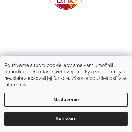
Používame súbory cookie, aby sme vám umožnili
pohodlné prehliadanie webovej stránky a vďaka analýze
neustále zlepšovali jej funkcie, výkon a použiteľnosť.
Viac
informácií
Vytvoril Shoptet
Nastavenie
Copyright 2026
Machový nápad | NATUVO
. Všetky práva
Súhlasím
vyhradené.