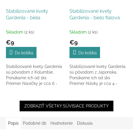
Stabilizované kvety
Stabilizované kvety
Gardenia - biela
Gardenia - bielo fialová
Skladom
(2 ks)
Skladom
(2 ks)
€9
€9
Do košíka
Do košíka
Stabilizované kvety Gardenia
Stabilizované kvety Gardenia
sú pôvodom z Kolumbie.
sú pôvodom z Japonska.
Ponúkame ich od 1ks
Ponúkame ich od 1ks
Priemer hlavičky je cca 6 -
Priemer hlávky je cca 4 -
9cm a výška cca 3 - 5cm.
6cm a výška cca 3 - 5cm.
ZOBRAZIŤ VŠETKY SÚVISIACE PRODUKTY
Popis
Podobné (8)
Hodnotenie
Diskusia