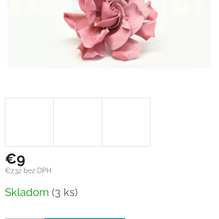
€9
€7,32 bez DPH
Jednotková
Skladom
(3 ks)
cena: