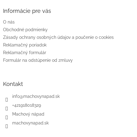
p
ä
Informácie pre vás
t
O nás
i
e
Obchodné podmienky
Zásady ochrany osobných údajov a poučenie o cookies
Reklamačný poriadok
Reklamačný formulár
Formulár na odstúpenie od zmluvy
Kontakt
info
@
machovynapad.sk
+421918018329
Machový nápad
machovynapad.sk