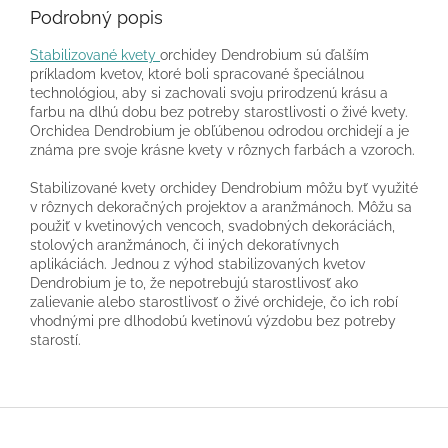
Podrobný popis
Stabilizované kvety
orchidey Dendrobium sú ďalším
príkladom kvetov, ktoré boli spracované špeciálnou
technológiou, aby si zachovali svoju prirodzenú krásu a
farbu na dlhú dobu bez potreby starostlivosti o živé kvety.
Orchidea Dendrobium je obľúbenou odrodou orchidejí a je
známa pre svoje krásne kvety v rôznych farbách a vzoroch.
Stabilizované kvety orchidey Dendrobium môžu byť využité
v rôznych dekoračných projektov a aranžmánoch. Môžu sa
použiť v kvetinových vencoch, svadobných dekoráciách,
stolových aranžmánoch, či iných dekoratívnych
aplikáciách. Jednou z výhod stabilizovaných kvetov
Dendrobium je to, že nepotrebujú starostlivosť ako
zalievanie alebo starostlivosť o živé orchideje, čo ich robí
vhodnými pre dlhodobú kvetinovú výzdobu bez potreby
starostí.
Z
á