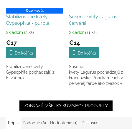
€20
–15 %
Stabilizované kvety
Sušené kvety Lagurus –
Gypsophila - purple
červená
Skladom
(2 ks)
Skladom
(1 ks)
Priemerné
Priemerné
hodnotenie
hodnotenie
€17
€14
produktu
produktu
je
je
Do košíka
Do košíka
5,0
5,0
z
z
Stabilizované kvety
Sušené
5
5
Gypsophila pochádzajú z
kvety Lagurus pochádzajú z
hviezdičiek.
hviezdičiek.
Ekvádora.
Francúzska. Ponúkame ich v
červenej farbe ako zväzok v
celkovej dĺžke 60 - 70 cm.
ZOBRAZIŤ VŠETKY SÚVISIACE PRODUKTY
Popis
Podobné (8)
Hodnotenie (1)
Diskusia