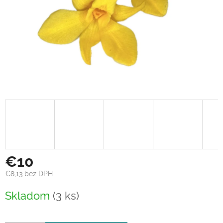
€10
€8,13 bez DPH
Jednotková
Skladom
(3 ks)
cena: