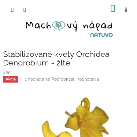
Prejsť
NÁKU
na
obsah
KOŠÍK
Stabilizované kvety Orchidea
Dendrobium - žlté
486
Priemerné
1 hodnotenie
Podrobnosti hodnotenia
Akcia
hodnotenie
produktu
je
5,0
z
5
hviezdičiek.