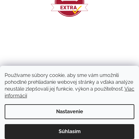
Používame súbory cookie, aby sme vám umožnili
pohodlné prehliadanie webovej stránky a vďaka analýze
neustále zlepšovali jej funkcie, výkon a použiteľnosť.
Viac
informácií
Vytvoril Shoptet
Nastavenie
Copyright 2026
Machový nápad | NATUVO
. Všetky práva
Súhlasím
vyhradené.