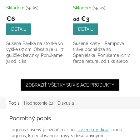
Skladom
(>5 ks)
Skladom
(>5 ks)
Priemerné
Priemerné
hodnotenie
hodnotenie
€6
€3
od
produktu
produktu
je
je
DETAIL
DETAIL
5,0
5,0
z
z
Sušená Bavlka na stonke vo
Sušené kvety - Pampová
5
5
výške 67 cm. Obsahuje 6 - 7
tráva pochádza zo
hviezdičiek.
hviezdičiek.
guličiek bavlnky. Ponúkame
Španielska. Ponúkame ich v
ju od 1 ks.
farbe natural od 1 ks alebo
ako zväzok 6 ks v celkovej
dĺžke 70-75 cm.
ZOBRAZIŤ VŠETKY SÚVISIACE PRODUKTY
Popis
Hodnotenie (1)
Diskusia
Podrobný popis
Lagurus sušený je označenie pre
sušené rastliny
z rodu
Lagurus, ktorý obsahuje trávy s dekoratívnymi