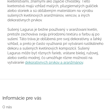
kvetenstvami, známymi ako zajačie chvostíky. Tieto
kvetenstvá majú vzhľad malých, pľuzgiernatých guličiek
alebo stoniek a sú obľúbeným materiálom na výrobu
sušených kvetinových aranžmánov, vencov, a iných
dekoratívnych prvkov.
Sušený Lagurus je bežne používaný v aranžovaní kvetín,
pretože zachováva svoju prirodzenú textúru a farbu aj po
sušení. Táto tráva je obľúbená pre svoj dekoratívny a ľahký
vzhľad, a preto je často využívaná pri vytváraní rustikálneho
dekoru a sušených kvetinových kompozícií. Sušený
Lagurus môže byť rôznych farieb, vrátane bielej, ružovej,
alebo svetlo modrej, čo umožňuje rôzne možnosti na
vytváranie
dekoratívnych prvkov a aranžmánov
.
Z
á
p
ä
Informácie pre vás
t
O nás
i