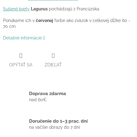
Sušené kvety
Lagurus
pochádzajú z Francúzska.
Ponúkame ich v
červenej
farbe ako zväzok v celkovej dĺžke 60 -
70 cm.
Detailné informácie
OPÝTAŤ SA
ZDIEĽAŤ
Doprava zdarma
nad 60€
Doručenie do 1–3 prac. dní
na väčšie obrazy do 7 dní