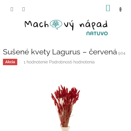
Prejsť
NÁKU
na
obsah
KOŠÍK
Sušené kvety Lagurus – červená
504
Priemerné
1 hodnotenie
Podrobnosti hodnotenia
Akcia
hodnotenie
produktu
je
5,0
z
5
hviezdičiek.