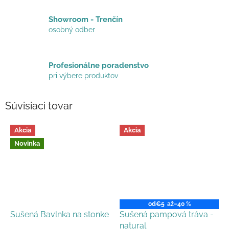
Showroom - Trenčín
osobný odber
Profesionálne poradenstvo
pri výbere produktov
Súvisiaci tovar
Akcia
Akcia
Novinka
od
€5
až
–40 %
Sušená Bavlnka na stonke
Sušená pampová tráva -
natural