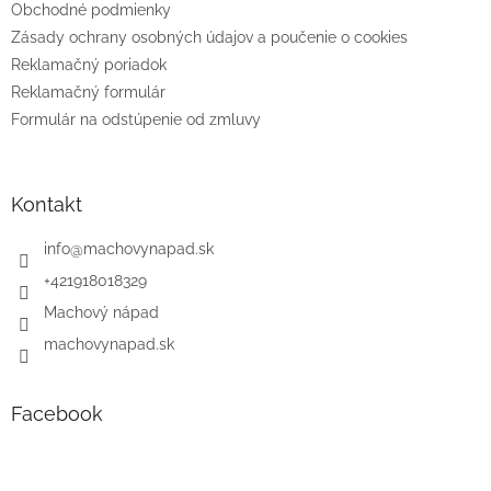
e
Obchodné podmienky
Zásady ochrany osobných údajov a poučenie o cookies
Reklamačný poriadok
Reklamačný formulár
Formulár na odstúpenie od zmluvy
Kontakt
info
@
machovynapad.sk
+421918018329
Machový nápad
machovynapad.sk
Facebook