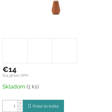
€14
€11,38 bez DPH
Jednotková
Skladom
(1 ks)
cena:
Pridať do košíka