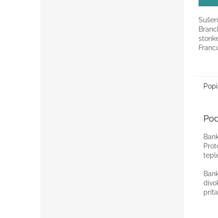
Sušen
Branc
stonk
Franc
fialov
zväzok
70cm.
Popi
Pod
Bank
Prot
tepl
Bank
divo
príť