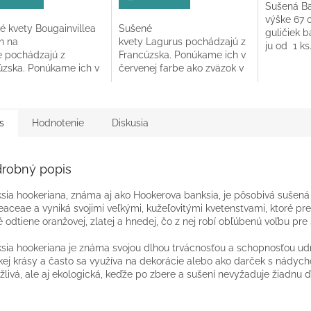
Sušená Ba
z
z
výške 67 
5
5
é kvety Bougainvillea
Sušené
guličiek 
hviezdičiek.
hviezdičie
h na
kvety Lagurus pochádzajú z
ju od 1 k
e pochádzajú z
Francúzska. Ponúkame ich v
úzska. Ponúkame ich v
červenej farbe ako zväzok v
ej farbe ako jeden
celkovej dĺžke 60 - 70 cm.
 v celkovej dĺžke 60-
s
Hodnotenie
Diskusia
robný popis
sia hookeriana, známa aj ako Hookerova banksia, je pôsobivá sušená 
eaceae a vyniká svojimi veľkými, kužeľovitými kvetenstvami, ktoré pr
é odtiene oranžovej, zlatej a hnedej, čo z nej robí obľúbenú voľbu pr
sia hookeriana je známa svojou dlhou trvácnosťou a schopnosťou udr
kej krásy a často sa využíva na dekorácie alebo ako darček s nádychom
ažlivá, ale aj ekologická, keďže po zbere a sušení nevyžaduje žiadnu ďa