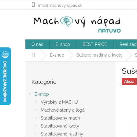
Prejsť
info@machovynapad.sk
na
obsah
O nás
E-shop
BEST PRICE
Realizác
Domov
E-shop
Sušené rastliny a kvety
S
B
Suše
o
Preskočiť
č
Kategórie
kategórie
Akcia
n
ý
E-shop
p
Výrobky z MACHU
a
Machové steny a logá
n
e
Stabilizovaný mach
l
Stabilizované kvety
Stabilizované rastliny