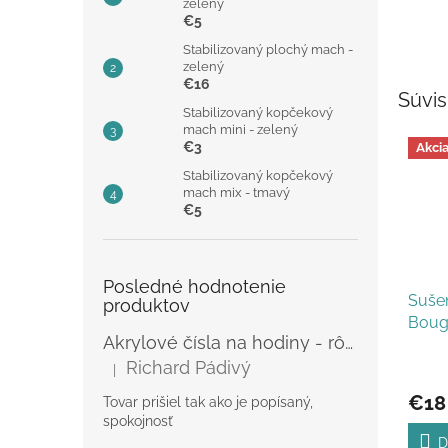
zelený
€5
Stabilizovaný plochý mach -
zelený
€16
Súvis
Stabilizovaný kopčekový
mach mini - zelený
€3
Akci
Stabilizovaný kopčekový
mach mix - tmavý
€5
Posledné hodnotenie
Suše
produktov
Bouga
Akrylové čísla na hodiny - rôzne
fialo
Richard Pádivý
|
Hodnotenie produktu je 5 z 5 hviezdičiek.
€18
Tovar prišiel tak ako je popísaný,
spokojnosť
D