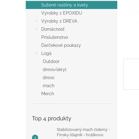
Sušené rastliny a kvety
Výrobky z EPOXIDU
Výrobky z DREVA
Domácnosť
Príslušenstvo
Darčekové poukazy
Logá
Outdoor
drevo/akryl
drevo
mach
Merch
Top 4 produkty
Stabilizovaný mach čistený -
Fínsky lišajník - hráškovo