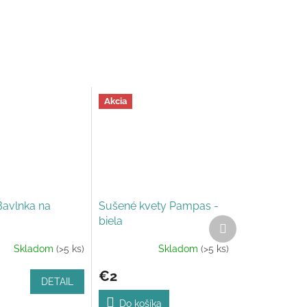
Akcia
avlnka na
Sušené kvety Pampas -
biela
Ďalší
produkt
Skladom
(>5 ks)
Skladom
(>5 ks)
Priemerné
e
hodnotenie
€2
produktu
DETAIL
je
5,0
Do košíka