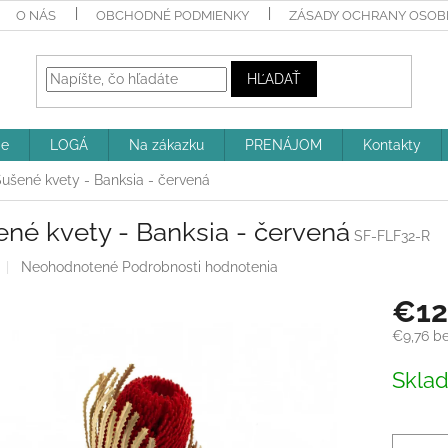
O NÁS
OBCHODNÉ PODMIENKY
ZÁSADY OCHRANY OSOBN
HĽADAŤ
ie
LOGÁ
Na zákazku
PRENÁJOM
Kontakty
ušené kvety - Banksia - červená
né kvety - Banksia - červená
SF-FLF32-R
Priemerné
Neohodnotené
Podrobnosti hodnotenia
hodnotenie
€12
produktu
je
€9,76 b
0,0
z
Jednotk
Skla
5
cena:
hviezdičiek.