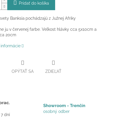
Pridať do košíka
vety Banksia
pochádzajú z Južnej Afriky
 ju v červenej farbe. Veľkost hlávky cca 5x10cm a
cca 20cm
 informácie
OPÝTAŤ SA
ZDIEĽAŤ
prac.
Showroom - Trenčín
osobný odber
 7 dní