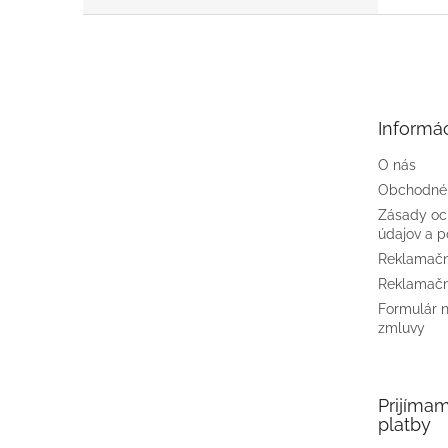
Z
á
p
ä
t
Informác
i
e
O nás
Obchodné
Zásady oc
údajov a p
Reklamačn
Reklamačn
Formulár 
zmluvy
Prijíma
platby