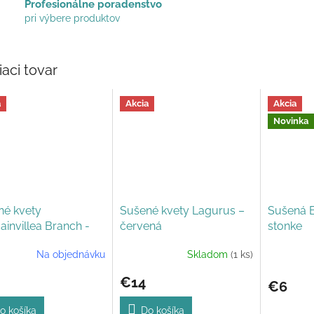
Profesionálne poradenstvo
pri výbere produktov
iaci tovar
a
Akcia
Akcia
Novinka
né kvety
Sušené kvety Lagurus –
Sušená B
invillea Branch -
červená
stonke
vá
Na objednávku
Skladom
(1 ks)
Priemerné
Priemerné
hodnotenie
hodnoteni
€14
produktu
produktu
€6
je
je
5,0
5,0
o košíka
Do košíka