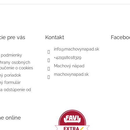
ie pre vás
Kontakt
Facebo
info
@
machovynapad.sk
 podmienky
+421918018329
hrany osobných
Machový nápad
oučenie o cookies
machovynapad.sk
ý poriadok
ý formulár
na odstúpenie od
me online