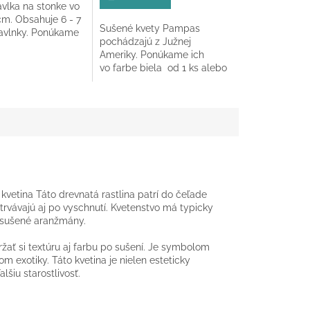
vlka na stonke vo
z
cm. Obsahuje 6 - 7
5
Sušené kvety Pampas
bavlnky. Ponúkame
k.
hviezdičiek.
pochádzajú z Južnej
s.
Ameriky. Ponúkame ich
vo farbe biela od 1 ks alebo
ako zväzok 15 ks v celkovej
dĺžke 60-70 cm.
kvetina Táto drevnatá rastlina patrí do čeľade
etrvávajú aj po vyschnutí. Kvetenstvo má typicky
e sušené aranžmány.
žať si textúru aj farbu po sušení. Je symbolom
 exotiky. Táto kvetina je nielen esteticky
lšiu starostlivosť.