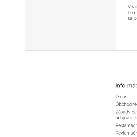
Vďak
ho m
sa p
Z
á
p
ä
t
Informác
i
e
O nás
Obchodné
Zásady oc
údajov a p
Reklamačn
Reklamačn