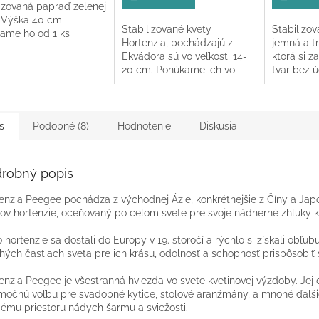
lizovaná papraď zelenej
z
z
. Výška 40 cm
5
5
Stabilizované kvety
Stabilizov
ame ho od 1 ks
ičiek.
hviezdičiek.
hviezdičie
Hortenzia, pochádzajú z
jemná a t
Ekvádora sú vo veľkosti 14-
ktorá si z
20 cm. Ponúkame ich vo
tvar bez ú
farbe ružová už od 1 ks.
aranžmány
elegantné
s
Podobné (8)
Hodnotenie
Diskusia
robný popis
enzia Peegee pochádza z východnej Ázie, konkrétnejšie z Číny a Japo
ov hortenzie, oceňovaný po celom svete pre svoje nádherné zhluky k
o hortenzie sa dostali do Európy v 19. storočí a rýchlo si získali obľub
ých častiach sveta pre ich krásu, odolnosť a schopnosť prispôsobi
enzia Peegee
je všestranná hviezda vo svete kvetinovej výzdoby. Jej 
močnú voľbu pre svadobné kytice, stolové aranžmány, a mnohé ďalšie.
ému priestoru nádych šarmu a sviežosti.