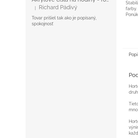
Stabi
z
Richard Pádivý
|
farby
5
Hodnotenie produktu je 5 z 5 hviezdičiek.
Ponúk
hviezd
Tovar prišiel tak ako je popísaný,
spokojnosť
Popi
Pod
Hort
druh
Tiet
mnoh
Hort
výni
každ