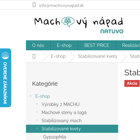
Prejsť
info@machovynapad.sk
na
obsah
O nás
E-shop
BEST PRICE
Realizác
Domov
E-shop
Stabilizované kvety
Stab
B
Stab
o
Preskočiť
č
Kategórie
kategórie
Akcia
n
ý
E-shop
p
Výrobky z MACHU
a
Machové steny a logá
n
e
Stabilizovaný mach
l
Stabilizované kvety
Gypsophila