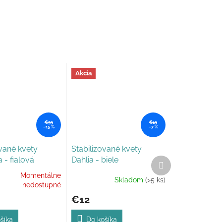
Akcia
€33
€13
–15 %
–7 %
ované kvety
Stabilizované kvety
 - fialová
Dahlia - biele
Ďalší
produkt
Momentálne
Skladom
(>5 ks)
nedostupné
e
€12
šíka
Do košíka