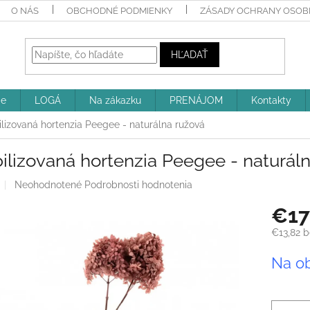
O NÁS
OBCHODNÉ PODMIENKY
ZÁSADY OCHRANY OSOBN
HĽADAŤ
ie
LOGÁ
Na zákazku
PRENÁJOM
Kontakty
ilizovaná hortenzia Peegee - naturálna ružová
ilizovaná hortenzia Peegee - naturál
Priemerné
Neohodnotené
Podrobnosti hodnotenia
hodnotenie
€17
produktu
je
€13,82 
0,0
z
Jednotk
Na o
5
cena:
hviezdičiek.