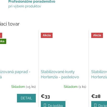
Profesionálne poradenstvo
pri výbere produktov
iaci tovar
a
Akcia
Akcia
nka
lizovaná papraď -
Stabilizované kvety
Stabiliz
á
Hortenzia - pastelovo
Hortenzia
ružová
Skladom
(>5 ks)
Skladom
(1 ks)
erné
Priemerné
Priemerné
tenie
hodnotenie
hodnoteni
€33
€28
ktu
produktu
produktu
DETAIL
je
je
5,0
5,0
Do košíka
Do ko