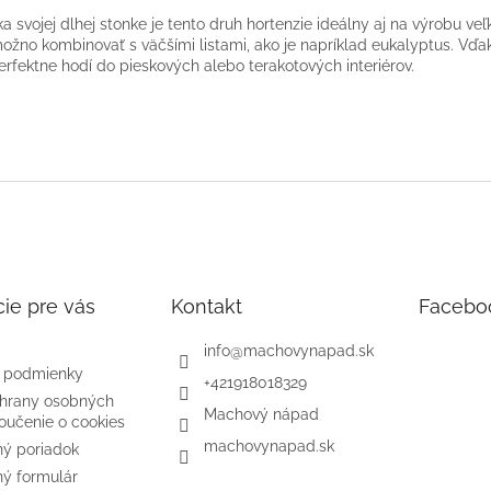
a svojej dlhej stonke je tento druh hortenzie ideálny aj na výrobu v
ožno kombinovať s väčšími listami, ako je napríklad eukalyptus. Vď
erfektne hodí do pieskových alebo terakotových interiérov.
ie pre vás
Kontakt
Facebo
info
@
machovynapad.sk
 podmienky
+421918018329
hrany osobných
Machový nápad
oučenie o cookies
machovynapad.sk
ý poriadok
ý formulár