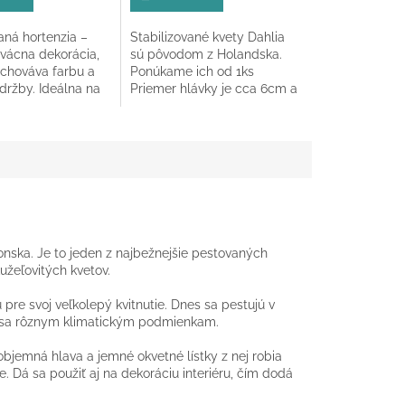
aná hortenzia –
Stabilizované kvety Dahlia
k.
rvácna dekorácia,
sú pôvodom z Holandska.
achováva farbu a
Ponúkame ich od 1ks
držby. Ideálna na
Priemer hlávky je cca 6cm a
, kytice a
výška cca 3cm.
 dekorácie.
nska. Je to jeden z najbežnejšie pestovaných
užeľovitých kvetov.
u pre svoj veľkolepý kvitnutie. Dnes sa pestujú v
ť sa rôznym klimatickým podmienkam.
objemná hlava a jemné okvetné lístky z nej robia
 Dá sa použiť aj na dekoráciu interiéru, čím dodá