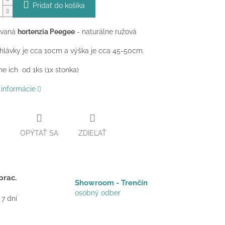
Pridať do košíka
ovaná
hortenzia Peegee
- naturálne ružová
hlávky je cca 10cm a výška je cca 45-50cm.
 ich od 1ks (1x stonka)
 informácie
OPÝTAŤ SA
ZDIEĽAŤ
prac.
Showroom - Trenčín
osobný odber
 7 dní