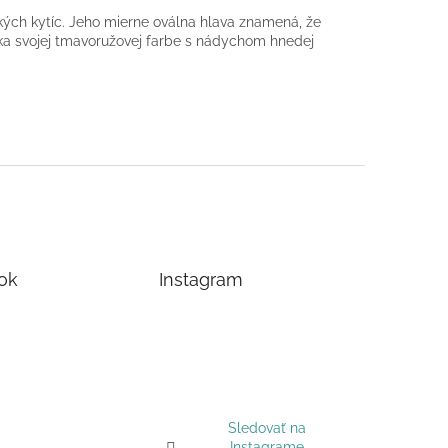
eľkých kytíc. Jeho mierne oválna hlava znamená, že
aka svojej tmavoružovej farbe s nádychom hnedej
ok
Instagram
Sledovať na
Instagrame