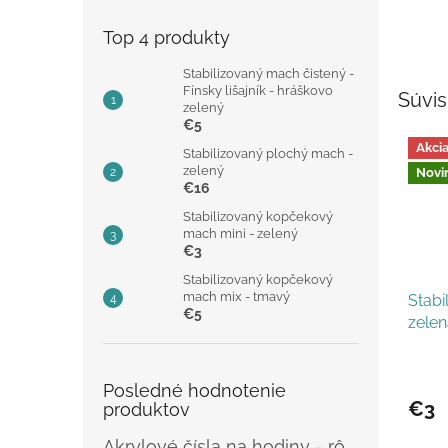
Top 4 produkty
Stabilizovaný mach čistený -
Fínsky lišajník - hráškovo
Súvis
zelený
€5
Akci
Stabilizovaný plochý mach -
zelený
Novi
€16
Stabilizovaný kopčekový
mach mini - zelený
€3
Stabilizovaný kopčekový
mach mix - tmavý
Stabi
€5
zelen
Priem
hodno
Posledné hodnotenie
produ
€3
produktov
je
5,0
Akrylové čísla na hodiny - rôzne