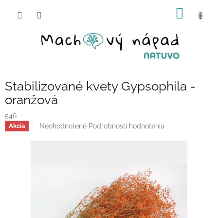
Prejsť
NÁKU
na
obsah
KOŠÍK
Stabilizované kvety Gypsophila -
oranžová
546
Priemerné
Neohodnotené
Podrobnosti hodnotenia
Akcia
hodnotenie
produktu
je
0,0
z
5
hviezdičiek.