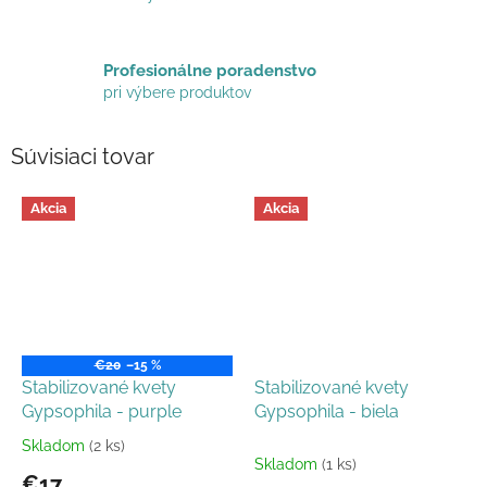
Profesionálne poradenstvo
pri výbere produktov
Súvisiaci tovar
Akcia
Akcia
€20
–15 %
Stabilizované kvety
Stabilizované kvety
Gypsophila - purple
Gypsophila - biela
Skladom
(2 ks)
Priemerné
Skladom
(1 ks)
hodnotenie
€17