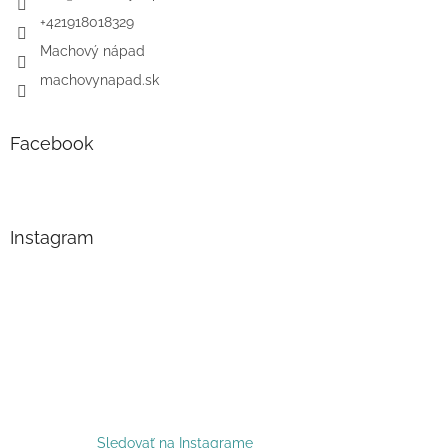
+421918018329
Machový nápad
machovynapad.sk
Facebook
Instagram
Sledovať na Instagrame