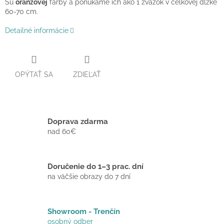
Sú
oranžovej
farby a ponúkame ich ako 1 zväzok v celkovej dĺžke
60-70 cm.
Detailné informácie
OPÝTAŤ SA
ZDIEĽAŤ
Doprava zdarma
nad 60€
Doručenie do 1–3 prac. dní
na väčšie obrazy do 7 dní
Showroom - Trenčín
osobný odber