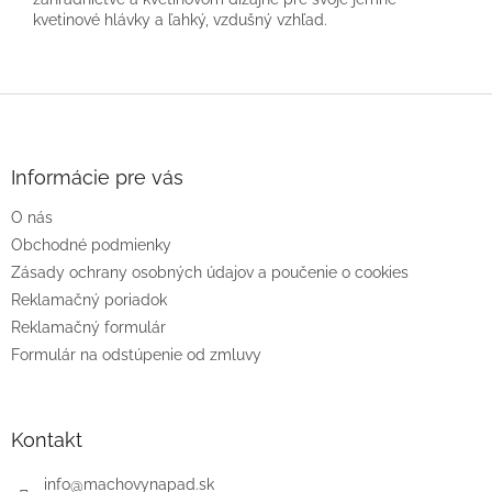
kvetinové hlávky a ľahký, vzdušný vzhľad.
Z
á
p
ä
Informácie pre vás
t
O nás
i
e
Obchodné podmienky
Zásady ochrany osobných údajov a poučenie o cookies
Reklamačný poriadok
Reklamačný formulár
Formulár na odstúpenie od zmluvy
Kontakt
info
@
machovynapad.sk