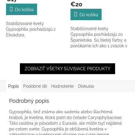
produktu
€20
je
Do košíka
5,0
Do košíka
z
Stabilizované kvety
5
Stabilizované kvety
Gypsophila pochádzajú z
hviezdičiek.
Gypsophila pochádzajú zo
Ekvádora.
Španielska. Sú bielej farby a
ponúkame ich ako 1 zväzok v
celkovej dĺžke 60-70 cm.
ZOBRAZIŤ VŠETKY SÚVISIACE PRODUKTY
Popis
Podobné (8)
Hodnotenie
Diskusia
Podrobný popis
Gypsophila, tiež známa ako sadenia alebo šľachtená
hraboš, je kvetina, ktorá patrí do čeľade Caryophyllaceae.
Táto rastlina je pôvodom z Eurasie, ale môže byť nájdená
po celom svete. Gypsophila je obľúbená kvetina v
záhradníctve a kvetinovom dizajne pre svoje jemné