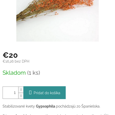
€20
€16,26 bez DPH
Jednotková
Skladom
(1 ks)
cena:
Pridať do košíka
Stabilizované kvety
Gypsophila
pochádzajú zo Španielska.