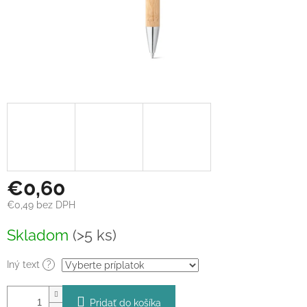
€0,60
€0,49
bez DPH
Jednotková
Skladom
(>5 ks)
cena:
Iný text
?
Pridať do košíka