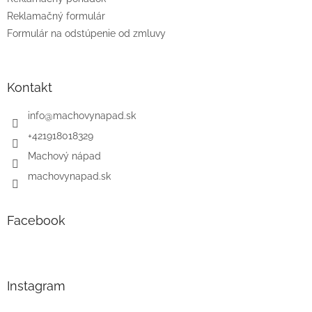
Reklamačný formulár
Formulár na odstúpenie od zmluvy
Kontakt
info
@
machovynapad.sk
+421918018329
Machový nápad
machovynapad.sk
Facebook
Instagram