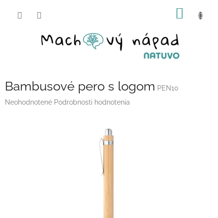
Prejsť
NÁKU
na
obsah
KOŠÍK
Bambusové pero s logom
PEN10
Priemerné
Neohodnotené
Podrobnosti hodnotenia
hodnotenie
produktu
je
0,0
z
5
hviezdičiek.