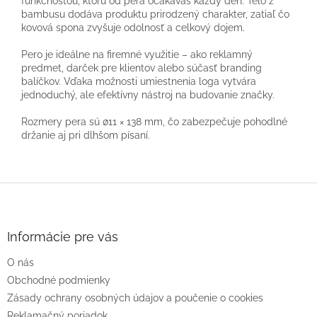
funkčnosťou, ktorú od pera očakávaš každý deň. Telo z
bambusu dodáva produktu prirodzený charakter, zatiaľ čo
kovová spona zvyšuje odolnosť a celkový dojem.
Pero je ideálne na firemné využitie – ako reklamný
predmet, darček pre klientov alebo súčasť branding
balíčkov. Vďaka možnosti umiestnenia loga vytvára
jednoduchý, ale efektívny nástroj na budovanie značky.
Rozmery pera sú ø11 × 138 mm, čo zabezpečuje pohodlné
držanie aj pri dlhšom písaní.
Z
á
p
ä
Informácie pre vás
t
O nás
i
e
Obchodné podmienky
Zásady ochrany osobných údajov a poučenie o cookies
Reklamačný poriadok