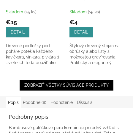
Skladom
(>5 ks)
Skladom
(>5 ks)
€15
€4
DETAIL
DETAIL
Drevené podložky pod
Štýlový drevený stojan na
poháre potešia každého,
obrúsky alebo listy s
kavičkára, vínkara, pivkára :)
možnosťou gravírovania.
...viete ich teda použiť ako
Praktický a elegantný
podpivníky, podložku pod
doplnok do kuchyne,
víno alebo pod...
kancelárie či na stôl.
ZOBRAZIŤ VŠETKY SÚVISIACE PRODUKTY
Popis
Podobné (8)
Hodnotenie
Diskusia
Podrobný popis
Bambusové guľôčkové pero kombinuje prírodný vzhľad s