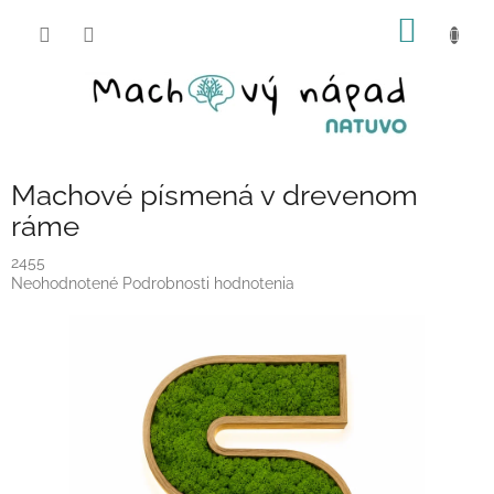
Prejsť
NÁKU
na
obsah
KOŠÍK
Machové písmená v drevenom
ráme
2455
Priemerné
Neohodnotené
Podrobnosti hodnotenia
hodnotenie
produktu
je
0,0
z
5
hviezdičiek.