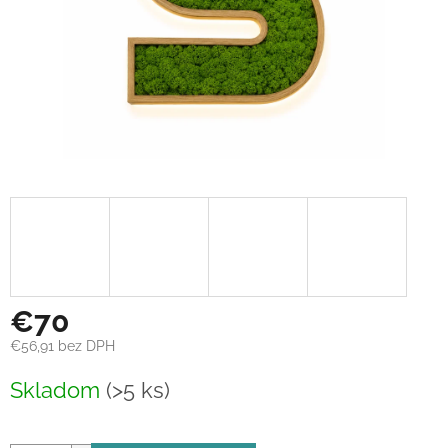
€70
€56,91 bez DPH
Jednotková
Skladom
(>5 ks)
cena: