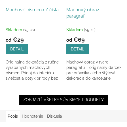
Machové písmená / čísla
Machový obraz -
paragraf
Skladom
(>5 ks)
Skladom
(>5 ks)
€29
€69
od
od
DETAIL
DETAIL
Originálna dekorácia z ručne
Machový obraz v tvare
vyrábaných machových
paragrafu – originálny darček
písmen. Pridaj do interiéru
pre právnika alebo štýlová
sviežosť a dotyk prírody bez
dekorácia do kancelárie.
nutnosti starostlivosti či
polievania.
ZOBRAZIŤ VŠETKY SÚVISIACE PRODUKTY
Popis
Hodnotenie
Diskusia