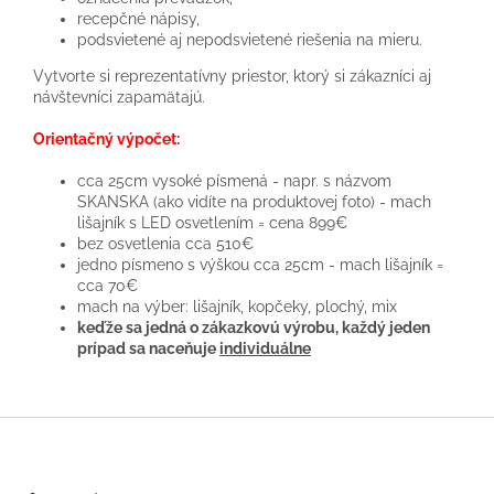
recepčné nápisy,
podsvietené aj nepodsvietené riešenia na mieru.
Vytvorte si reprezentatívny priestor, ktorý si zákazníci aj
návštevníci zapamätajú.
Orientačný výpočet:
cca 25cm vysoké písmená - napr. s názvom
SKANSKA (ako vidíte na produktovej foto) - mach
lišajník s LED osvetlením = cena 899€
bez osvetlenia cca 510€
jedno písmeno s výškou cca 25cm - mach lišajník =
cca 70€
mach na výber: lišajník, kopčeky, plochý, mix
keďže sa jedná o zákazkovú výrobu, každý jeden
prípad sa naceňuje
individuálne
Z
á
p