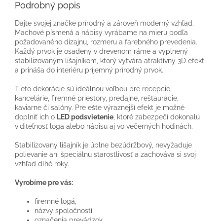
Podrobný popis
Dajte svojej značke prírodný a zároveň moderný vzhľad.
Machové písmená a nápisy vyrábame na mieru podľa
požadovaného dizajnu, rozmeru a farebného prevedenia.
Každý prvok je osadený v drevenom ráme a vyplnený
stabilizovaným lišajníkom, ktorý vytvára atraktívny 3D efekt
a prináša do interiéru príjemný prírodný prvok.
Tieto dekorácie sú ideálnou voľbou pre recepcie,
kancelárie, firemné priestory, predajne, reštaurácie,
kaviarne či salóny. Pre ešte výraznejší efekt je možné
doplniť ich o
LED podsvietenie
, ktoré zabezpečí dokonalú
viditeľnosť loga alebo nápisu aj vo večerných hodinách.
Stabilizovaný lišajník je úplne bezúdržbový, nevyžaduje
polievanie ani špeciálnu starostlivosť a zachováva si svoj
vzhľad dlhé roky.
Vyrobíme pre vás:
firemné logá,
názvy spoločností,
označenia prevádzok,