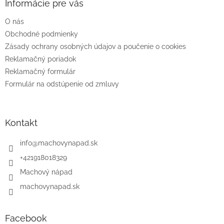
ä
Informácie pre vás
t
O nás
i
e
Obchodné podmienky
Zásady ochrany osobných údajov a poučenie o cookies
Reklamačný poriadok
Reklamačný formulár
Formulár na odstúpenie od zmluvy
Kontakt
info
@
machovynapad.sk
+421918018329
Machový nápad
machovynapad.sk
Facebook