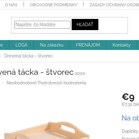
O NÁS
OBCHODNÉ PODMIENKY
ZÁSADY OCHRANY OSOBN
HĽADAŤ
ie
LOGÁ
Na zákazku
PRENÁJOM
Kontakty
Drevená tácka - štvorec
ená tácka - štvorec
2000
Priemerné
Neohodnotené
Podrobnosti hodnotenia
hodnotenie
€9
produktu
je
€7,32
be
0,0
z
Jednotk
Na o
5
cena:
hviezdičiek.
Doplnky