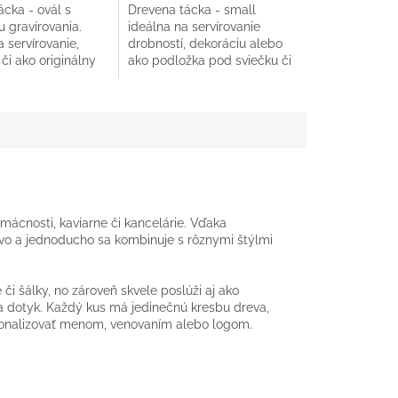
cka - ovál s
Drevena tácka - small
 gravírovania.
ideálna na servírovanie
 servírovanie,
drobností, dekoráciu alebo
či ako originálny
ako podložka pod sviečku či
štandarde, nie je
šálku. Prírodný dizajn a
ácky žiadny...
kvalitné spracovanie.
mácnosti, kaviarne či kancelárie. Vďaka
o a jednoducho sa kombinuje s rôznymi štýlmi
 či šálky, no zároveň skvele poslúži aj ako
na dotyk. Každý kus má jedinečnú kresbu dreva,
sonalizovať menom, venovaním alebo logom.