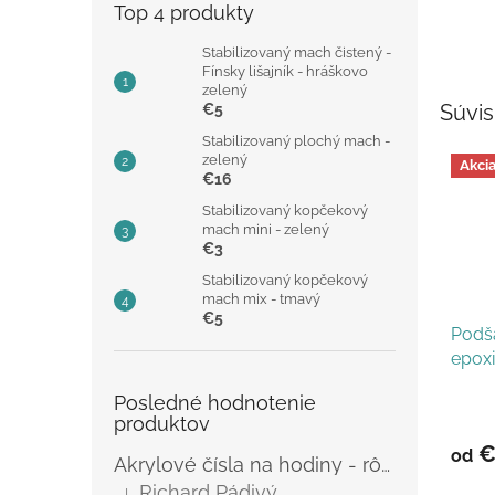
Top 4 produkty
Stabilizovaný mach čistený -
Fínsky lišajník - hráškovo
zelený
Súvis
€5
Stabilizovaný plochý mach -
zelený
Akci
€16
Stabilizovaný kopčekový
mach mini - zelený
€3
Stabilizovaný kopčekový
mach mix - tmavý
€5
Podšá
epoxi
Posledné hodnotenie
Priem
produktov
hodno
produ
€
od
Akrylové čísla na hodiny - rôzne
je
Richard Pádivý
3,0
|