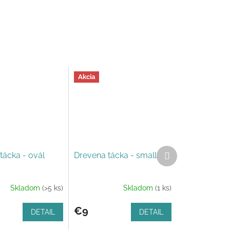
Akcia
Ďalší
tácka - ovál
Drevena tácka - small
produkt
Skladom
(>5 ks)
Skladom
(1 ks)
€9
DETAIL
DETAIL