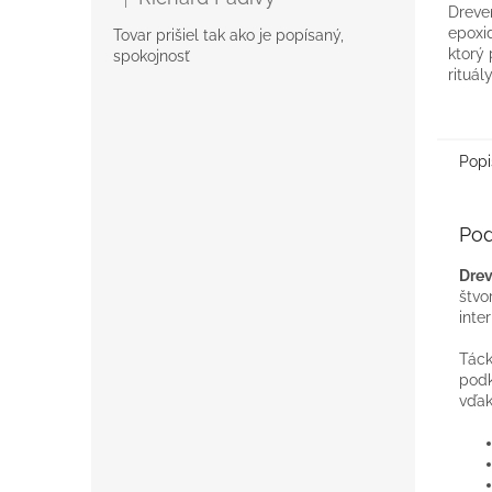
Hodnotenie produktu je 5 z 5 hviezdičiek.
Dreve
z
epoxi
Tovar prišiel tak ako je popísaný,
5
ktorý 
spokojnosť
hviezd
rituál
pohári
čereš
Popi
Pod
Drev
štvo
inter
Táck
podk
vďak