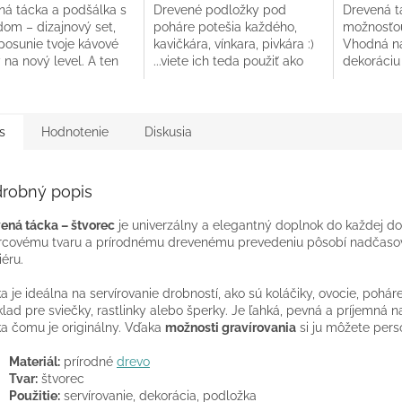
ná tácka a podšálka s
Drevené podložky pod
Drevená tá
dom – dizajnový set,
poháre potešia každého,
možnosťou
posunie tvoje kávové
kavičkára, vínkara, pivkára :)
Vhodná na
ičiek.
y na nový level. A ten
...viete ich teda použiť ako
dekoráciu 
k za 3 €? Totálna
podpivníky, podložku pod
darček. V 
nička!
víno alebo pod...
súčasťou t
s
Hodnotenie
Diskusia
robný popis
ená tácka – štvorec
je univerzálny a elegantný doplnok do každej do
rcovému tvaru a prírodnému drevenému prevedeniu pôsobí nadčasov
iéru.
a je ideálna na servírovanie drobností, ako sú koláčiky, ovocie, poháre
lad pre sviečky, rastlinky alebo šperky. Je ľahká, pevná a príjemná 
a čomu je originálny.
Vďaka
možnosti gravírovania
si ju môžete per
Materiál:
prírodné
drevo
Tvar:
štvorec
Použitie:
servírovanie, dekorácia, podložka