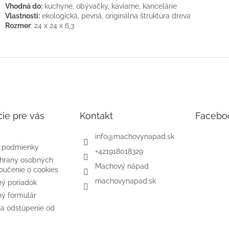
Vhodná do:
kuchyne, obývačky, kaviarne, kancelárie
Vlastnosti:
ekologická, pevná, originálna štruktúra dreva
Rozmer
: 24 x 24 x 6,3
ie pre vás
Kontakt
Facebo
info
@
machovynapad.sk
 podmienky
+421918018329
hrany osobných
Machový nápad
oučenie o cookies
machovynapad.sk
ý poriadok
ý formulár
na odstúpenie od