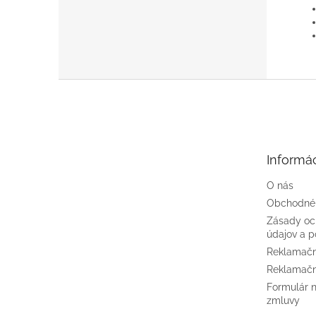
Z
á
p
ä
t
Informác
i
e
O nás
Obchodné
Zásady oc
údajov a p
Reklamačn
Reklamačn
Formulár 
zmluvy