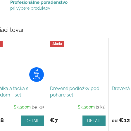
Profesionálne poradenstvo
pri výbere produktov
iaci tovar
a
Akcia
od
€10
až
–20 %
lka a tácka s
Drevené podložky pod
Drevená 
dom - set
poháre set
Skladom
(>5 ks)
Skladom
(3 ks)
erné
tenie
ktu
8
€7
€12
od
DETAIL
DETAIL