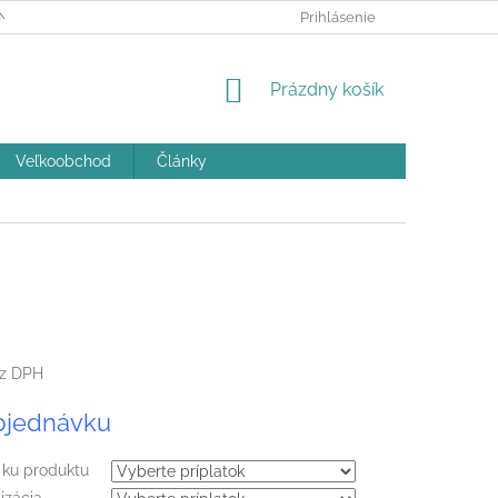
ÝCH ÚDAJOV A POUČENIE O COOKIES
Prihlásenie
REKLAMAČNÝ PORIADOK
NÁKUPNÝ
Prázdny košík
KOŠÍK
Veľkoobchod
Články
z DPH
ová
bjednávku
 ku produktu