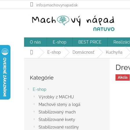
Prejsť
info@machovynapad.sk
na
obsah
O nás
E-shop
BEST PRICE
Realizác
Domov
E-shop
Domácnosť
Kuchyňa
B
Drev
o
Preskočiť
č
Kategórie
kategórie
Akcia
n
ý
E-shop
p
Výrobky z MACHU
a
Machové steny a logá
n
e
Stabilizovaný mach
l
Stabilizované kvety
Stabilizované rastliny