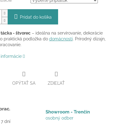
izácia
Pridať do košíka
tácka - štvorec
– ideálna na servírovanie, dekorácie
o praktická podložka do
domácnosti
. Prírodný dizajn,
racovanie.
 informácie
OPÝTAŤ SA
ZDIEĽAŤ
prac.
Showroom - Trenčín
osobný odber
 7 dní