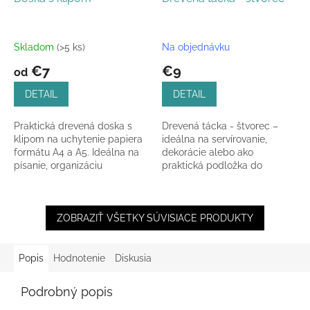
Skladom
(>5 ks)
Na objednávku
€7
€9
od
DETAIL
DETAIL
Praktická drevená doska s
Drevená tácka - štvorec –
klipom na uchytenie papiera
ideálna na servírovanie,
formátu A4 a A5. Ideálna na
dekorácie alebo ako
písanie, organizáciu
praktická podložka do
poznámok či prezentáciu
domácnosti. Prírodný dizajn,
dokumentov. Možnosť...
pevné spracovanie.
ZOBRAZIŤ VŠETKY SÚVISIACE PRODUKTY
Popis
Hodnotenie
Diskusia
Podrobný popis