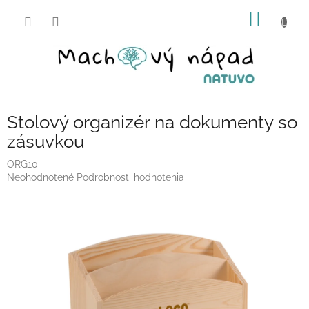
Prejsť
NÁKU
na
obsah
KOŠÍK
Stolový organizér na dokumenty so
zásuvkou
ORG10
Priemerné
Neohodnotené
Podrobnosti hodnotenia
hodnotenie
produktu
je
0,0
z
5
hviezdičiek.