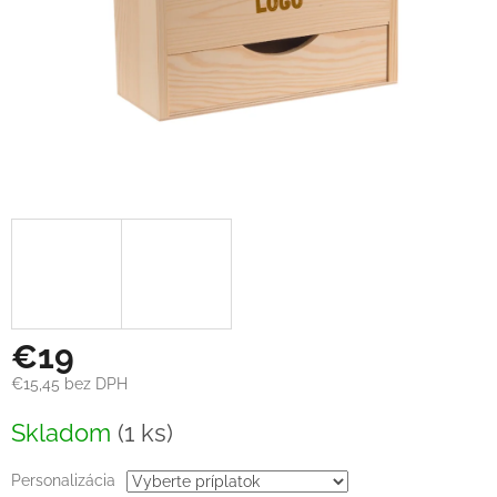
€19
€15,45
bez DPH
Jednotková
Skladom
(1 ks)
cena:
Personalizácia