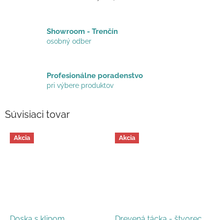
Showroom - Trenčín
osobný odber
Profesionálne poradenstvo
pri výbere produktov
Súvisiaci tovar
Akcia
Akcia
Doska s klipom
Drevená tácka - štvorec