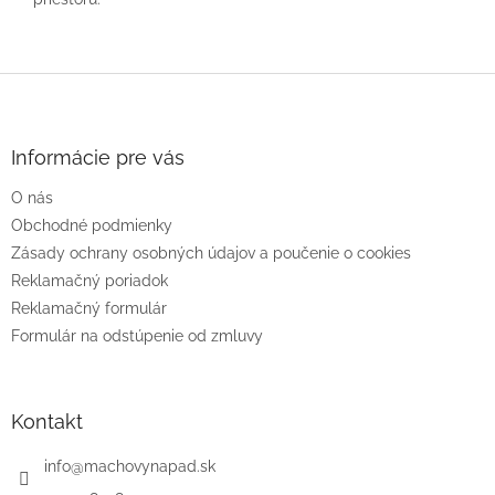
Z
á
p
ä
Informácie pre vás
t
O nás
i
e
Obchodné podmienky
Zásady ochrany osobných údajov a poučenie o cookies
Reklamačný poriadok
Reklamačný formulár
Formulár na odstúpenie od zmluvy
Kontakt
info
@
machovynapad.sk