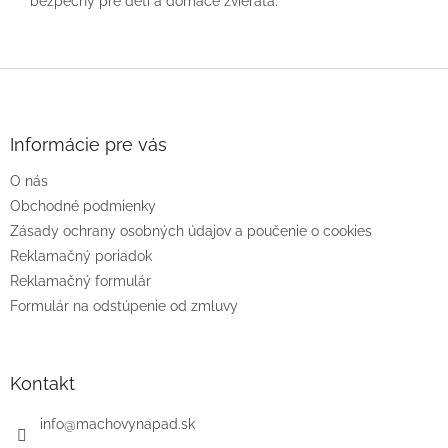
bezpečný pre deti a domáce zvieratá.
Z
á
p
ä
Informácie pre vás
t
O nás
i
e
Obchodné podmienky
Zásady ochrany osobných údajov a poučenie o cookies
Reklamačný poriadok
Reklamačný formulár
Formulár na odstúpenie od zmluvy
Kontakt
info
@
machovynapad.sk