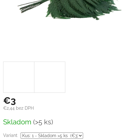
€3
€2,44 bez DPH
Jednotková
Skladom
(>5 ks)
cena:
Variant