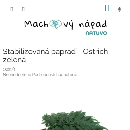
Prejsť
NÁKU
na
obsah
KOŠÍK
Stabilizovaná papraď - Ostrich
zelená
1529/1
Priemerné
Neohodnotené
Podrobnosti hodnotenia
hodnotenie
produktu
je
0,0
z
5
hviezdičiek.