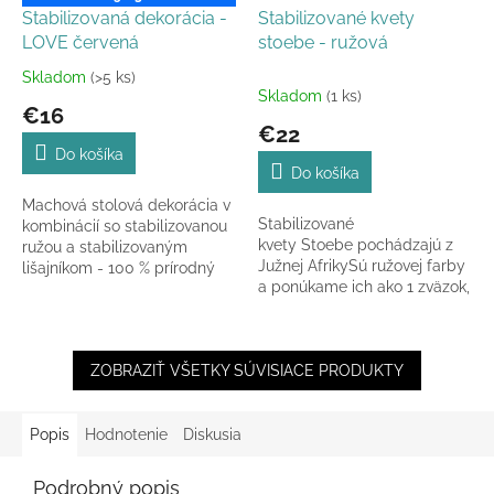
Stabilizovaná dekorácia -
Stabilizované kvety
LOVE červená
stoebe - ružová
Skladom
(>5 ks)
Priemerné
Skladom
(1 ks)
hodnotenie
€16
produktu
€22
je
Do košíka
4,0
Do košíka
z
Machová stolová dekorácia v
5
Stabilizované
kombinácií so stabilizovanou
hviezdičiek.
kvety Stoebe pochádzajú z
ružou a stabilizovaným
Južnej AfrikySú ružovej farby
lišajníkom - 100 % prírodný
a ponúkame ich ako 1 zväzok,
materiál špeciálne upravený.
resp. kyticu v celkovej dĺžke
35-40 cm a...
ZOBRAZIŤ VŠETKY SÚVISIACE PRODUKTY
Popis
Hodnotenie
Diskusia
Podrobný popis