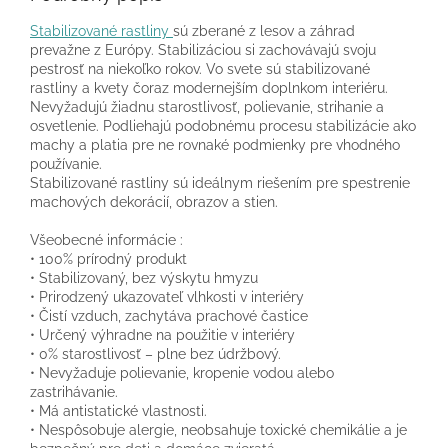
Stabilizované rastliny
sú zberané z lesov a záhrad
prevažne z Európy. Stabilizáciou si zachovávajú svoju
pestrosť na niekoľko rokov. Vo svete sú stabilizované
rastliny a kvety čoraz modernejším doplnkom interiéru.
Nevyžadujú žiadnu starostlivosť, polievanie, strihanie a
osvetlenie. Podliehajú podobnému procesu stabilizácie ako
machy a platia pre ne rovnaké podmienky pre vhodného
používanie.
Stabilizované rastliny sú ideálnym riešením pre spestrenie
machových dekorácií, obrazov a stien.
Všeobecné informácie :
• 100% prírodný produkt
• Stabilizovaný, bez výskytu hmyzu
• Prirodzený ukazovateľ vlhkosti v interiéry
• Čistí vzduch, zachytáva prachové častice
• Určený výhradne na použitie v interiéry
• 0% starostlivosť – plne bez údržbový.
• Nevyžaduje polievanie, kropenie vodou alebo
zastrihávanie.
• Má antistatické vlastnosti.
• Nespôsobuje alergie, neobsahuje toxické chemikálie a je