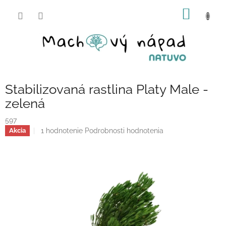
Prejsť
NÁKU
na
obsah
KOŠÍK
Stabilizovaná rastlina Platy Male -
zelená
597
Priemerné
1 hodnotenie
Podrobnosti hodnotenia
Akcia
hodnotenie
produktu
je
5,0
z
5
hviezdičiek.