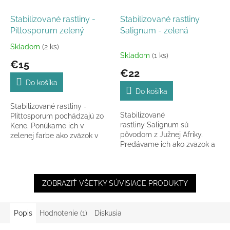
Stabilizované rastliny -
Stabilizované rastliny
Pittosporum zelený
Salignum - zelená
Skladom
(2 ks)
Priemerné
Skladom
(1 ks)
hodnotenie
€15
produktu
€22
je
Do košíka
5,0
Do košíka
z
Stabilizované rastliny -
5
Stabilizované
PIittosporum pochádzajú zo
hviezdičiek.
rastliny Salignum sú
Kene. Ponúkame ich v
pôvodom z Južnej Afriky.
zelenej farbe ako zväzok v
Predávame ich ako zväzok a
celkovej dĺžke 40-50cm
výška je cca 35 - 40cm.
ZOBRAZIŤ VŠETKY SÚVISIACE PRODUKTY
Popis
Hodnotenie (1)
Diskusia