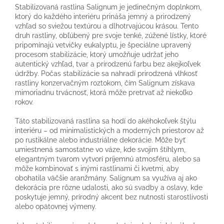
Stabilizovaná rastlina Salignum je jedinečným doplnkom,
ktorý do každého interiéru prináša jemný a prirodzený
vzhľad so sviežou textúrou a dlhotrvajúcou krásou. Tento
druh rastliny, obľúbený pre svoje tenké, zúžené lístky, ktoré
pripomínajú vetvičky eukalyptu, je špeciálne upravený
procesom stabilizácie, ktorý umožňuje udržať jeho
autentický vzhľad, tvar a prirodzenú farbu bez akejkoľvek
údržby. Počas stabilizácie sa nahradí prirodzená vlhkosť
rastliny konzervačným roztokom, čím Salignum získava
mimoriadnu trvácnosť, ktorá môže pretrvať až niekoľko
rokov.
Táto stabilizovaná rastlina sa hodí do akéhokoľvek štýlu
interiéru – od minimalistických a moderných priestorov až
po rustikálne alebo industriálne dekorácie. Môže byť
umiestnená samostatne vo váze, kde svojim štíhlym,
elegantným tvarom vytvorí príjemnú atmosféru, alebo sa
môže kombinovať s inými rastlinami či kvetmi, aby
obohatila väčšie aranžmány. Salignum sa využíva aj ako
dekorácia pre rôzne udalosti, ako sú svadby a oslavy, kde
poskytuje jemný, prírodný akcent bez nutnosti starostlivosti
alebo opätovnej výmeny.