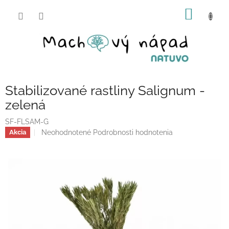
Prejsť
NÁKU
na
obsah
KOŠÍK
Stabilizované rastliny Salignum -
zelená
SF-FLSAM-G
Priemerné
Neohodnotené
Podrobnosti hodnotenia
Akcia
hodnotenie
produktu
je
0,0
z
5
hviezdičiek.