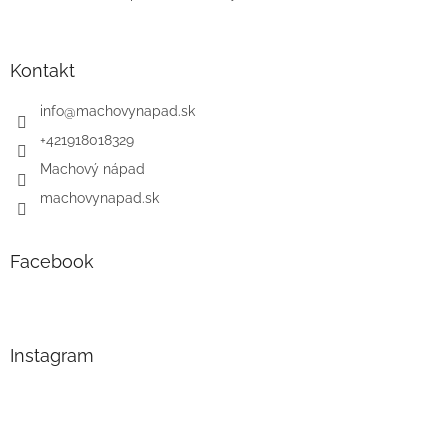
Kontakt
info
@
machovynapad.sk
+421918018329
Machový nápad
machovynapad.sk
Facebook
Instagram