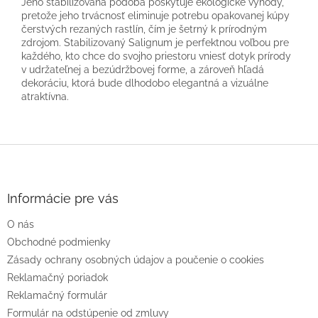
Jeho stabilizovaná podoba poskytuje ekologické výhody,
pretože jeho trvácnosť eliminuje potrebu opakovanej kúpy
čerstvých rezaných rastlín, čím je šetrný k prírodným
zdrojom. Stabilizovaný Salignum je perfektnou voľbou pre
každého, kto chce do svojho priestoru vniesť dotyk prírody
v udržateľnej a bezúdržbovej forme, a zároveň hľadá
dekoráciu, ktorá bude dlhodobo elegantná a vizuálne
atraktívna.
Z
á
p
ä
Informácie pre vás
t
O nás
i
e
Obchodné podmienky
Zásady ochrany osobných údajov a poučenie o cookies
Reklamačný poriadok
Reklamačný formulár
Formulár na odstúpenie od zmluvy