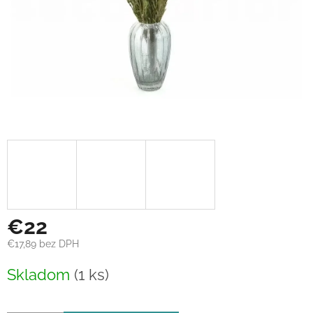
€22
€17,89 bez DPH
Jednotková
Skladom
(1 ks)
cena: