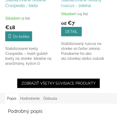
Craspedia - biela
ruscus - zelená
Skladom
(>5 ks)
Priemerné
Skladom
(2 ks)
hodnotenie
€7
od
produktu
€18
je
DETAIL
5,0
Do košíka
z
Stabilizovaný ruscus na
5
Stabilizované kvety
stonke vo farbe zelená.
hviezdičiek.
Craspedia – malé guľaté
Ponúkame ho ako
kvety na stonke. Ideálne na
1ks (stonka) alebo zväzok
aranžmány, kytice či
6ks v celkovej dĺžke 55-60
dekorácie. Dodajú vášmu
cm.
interiéru originálny šmrnc!
ZOBRAZIŤ VŠETKY SÚVISIACE PRODUKTY
Popis
Hodnotenie
Diskusia
Podrobný popis