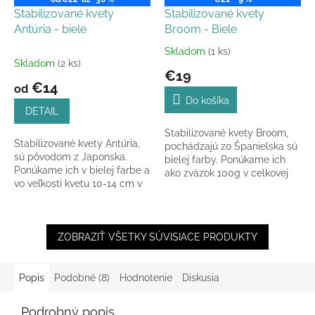
Stabilizované kvety
Stabilizované kvety
Antúria - biele
Broom - Biele
Skladom
(1 ks)
Priemerné
Skladom
(2 ks)
hodnotenie
€19
produktu
€14
od
je
Do košíka
5,0
DETAIL
z
Stabilizované kvety Broom,
5
Stabilizované kvety Antúria,
pochádzajú zo Španielska sú
hviezdičiek.
sú pôvodom z Japonska.
bielej farby. Ponúkame ich
Ponúkame ich v bielej farbe a
ako zväzok 100g v celkovej
vo veľkosti kvetu 10-14 cm v
dĺžke 40 - 50 cm.
celkovej dĺžke 40 cm.
ZOBRAZIŤ VŠETKY SÚVISIACE PRODUKTY
Popis
Podobné (8)
Hodnotenie
Diskusia
Podrobný popis