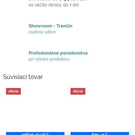
na väčšie obrazy do 7 dní
Showroom - Trenčín
osobný odber
Profesionálne poradenstvo
pri výbere produktov
Súvisiaci tovar
Akcia
Akcia
od
€22
až
–36 %
€21
–9 %