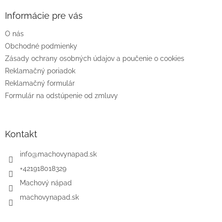
p
ä
Informácie pre vás
t
O nás
i
e
Obchodné podmienky
Zásady ochrany osobných údajov a poučenie o cookies
Reklamačný poriadok
Reklamačný formulár
Formulár na odstúpenie od zmluvy
Kontakt
info
@
machovynapad.sk
+421918018329
Machový nápad
machovynapad.sk