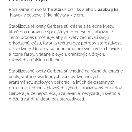
Ponúkame ich vo farbe
žltá
už od 1 ks alebo v
balíku 9 ks
hlávok v celkovej šírke hlávky 5 - 7 cm.
Stabilizované kvety Gerbera sú krásne a farebné kvety,
ktoré boli upravené špeciálnym procesom stabilizácie.
Tento proces umožňuje, aby si kvety zachovali svoju
prirodzenú krásu, farbu a textúru bez potreby starostlivosti
o živé kvety. Gerbery sú populárne pre svoju veľkú hlavičku
a rôzne farby, vrátane bielych, oranžových, žltých,
ružových a ďalších odtieňov.
Stabilizované kvety Gerbera sú vhodné na rôzne dekoračné
účely, vrátane svadobných vencov, kvetinových
aranžmánov, stolových dekorácií a iných dekoratívnych
projektov. Jednou z hlavných výhod stabilizovaných kvetov
Gerbera je, že nepotrebujú zalievanie, nevyžadujú svetlo a
môžu trvať dlhú dobu bez starostlivosti.
Z
á