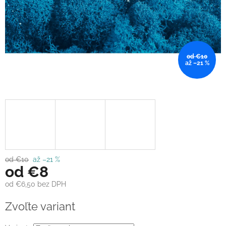
od €10
až –21 %
od €10
až –21 %
od
€8
od
€6,50
bez DPH
Jednotková
Zvoľte variant
cena: