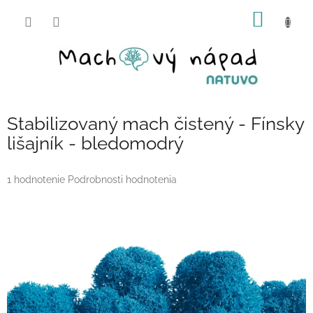
Prejsť
NÁKU
na
obsah
KOŠÍK
Stabilizovaný mach čistený - Fínsky
lišajník - bledomodrý
Priemerné
1 hodnotenie
Podrobnosti hodnotenia
hodnotenie
produktu
je
5,0
z
5
hviezdičiek.