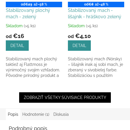
od
€23
až
–58 %
od
€8
až
–48 %
Stabilizovaný plochý
Stabilizovaný mach -
mach - zelený
lišajník - hráškovo zelený
Skladom
(>5 ks)
Skladom
(>5 ks)
Priemerné
Priemerné
hodnotenie
hodnotenie
€16
€4,10
od
od
produktu
produktu
je
je
DETAIL
DETAIL
4,9
4,5
z
z
Stabilizovaný mach plochý
Stabilizovaný mach (Nórsky)
5
5
taktiež aj Flattmoss je
– lišajník inak aj sobí mach, je
hviezdičiek.
hviezdičiek.
výnimočný svojim vzhľadom.
zberaný v sivobielej farbe.
Pôvodne prírodný produkt a
Stabilizáciou s použitím
každý kúsok je unikátny -
prírodných farbív dodáva
môže vykazovať známky...
lišajníku...
ZOBRAZIŤ VŠETKY SÚVISIACE PRODUKTY
Popis
Hodnotenie (1)
Diskusia
Podrobný popis