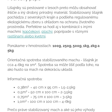
Lišajníky sú pestované v lesoch preto môžu obsahovať
ihličie a iný drobný prírodný materiál. Stabilizovaný lišajník
pochádza z severských krajín a podlieha regulovanému
ekologickému zberu s ohľadom na ochranu životného
prostredia. Perfektne sa hodí aj v kombinácií s inými
machmi:
kopčekový
,
plochý
, poprípade s rôznymi
rastlinami alebo kvetmi
.
Ponúkame v hmotnostiach:
100g,
250g, 500g, 1kg, 2kg a
5kg
.
Orientačná spotreba stabilizovaného machu - lišajník je
2
cca 4-6kg na 1m
. Spotreba sa môže líšiť podľa toho, na
ako husto sa mach na dekoráciu ukladá.
Informačná spotreba:
2
0,38m
= 40 cm x 95 cm = 1,5-2,5kg
2
0,5m
= 50 cm x 100 cm = 2-3,5kg
2
0,75m
= 75 cm x 100 cm = 3-5kg
2
1,0m
= 100 cm x 100 cm = 4-6kg
Prečo práve stabilizovaný mach a aké sú jeho výhody