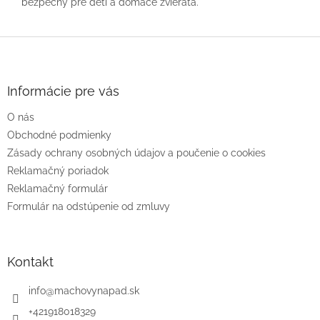
bezpečný pre deti a domáce zvieratá.
Z
á
p
ä
Informácie pre vás
t
O nás
i
e
Obchodné podmienky
Zásady ochrany osobných údajov a poučenie o cookies
Reklamačný poriadok
Reklamačný formulár
Formulár na odstúpenie od zmluvy
Kontakt
info
@
machovynapad.sk
+421918018329