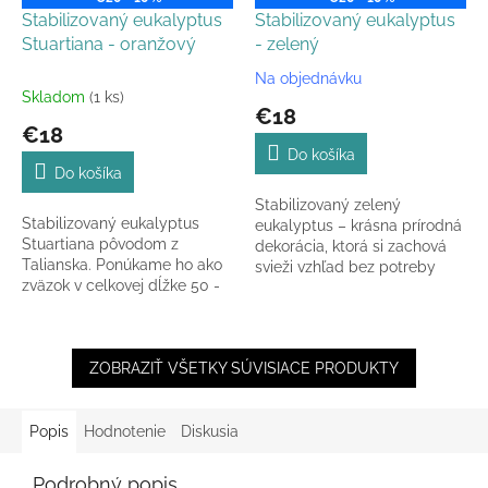
Stabilizovaný eukalyptus
Stabilizovaný eukalyptus
Stuartiana - oranžový
- zelený
Na objednávku
Priemerné
Skladom
(1 ks)
hodnotenie
€18
produktu
€18
je
Do košíka
5,0
Do košíka
z
Stabilizovaný zelený
5
Stabilizovaný eukalyptus
eukalyptus – krásna prírodná
hviezdičiek.
Stuartiana pôvodom z
dekorácia, ktorá si zachová
Talianska. Ponúkame ho ako
svieži vzhľad bez potreby
zväzok v celkovej dĺžke 50 -
starostlivosti. Vhodný do
70 cm v oranžovej farbe.
kytíc a aranžmánov.
ZOBRAZIŤ VŠETKY SÚVISIACE PRODUKTY
Popis
Hodnotenie
Diskusia
Podrobný popis