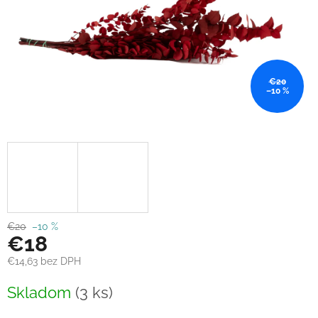
€20
–10 %
€20
–10 %
€18
€14,63 bez DPH
Jednotková
Skladom
(3 ks)
cena: