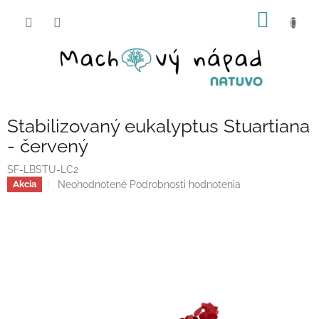
Prejsť
NÁKU
na
obsah
KOŠÍK
Stabilizovaný eukalyptus Stuartiana
- červený
SF-LBSTU-LC2
Priemerné
Neohodnotené
Podrobnosti hodnotenia
Akcia
hodnotenie
produktu
je
0,0
z
5
hviezdičiek.