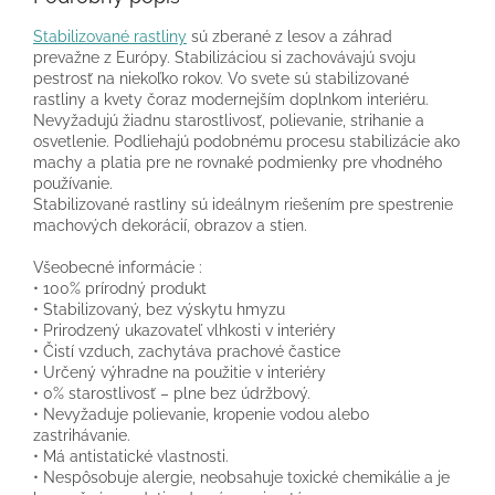
Stabilizované rastliny
sú zberané z lesov a záhrad
prevažne z Európy. Stabilizáciou si zachovávajú svoju
pestrosť na niekoľko rokov. Vo svete sú stabilizované
rastliny a kvety čoraz modernejším doplnkom interiéru.
Nevyžadujú žiadnu starostlivosť, polievanie, strihanie a
osvetlenie. Podliehajú podobnému procesu stabilizácie ako
machy a platia pre ne rovnaké podmienky pre vhodného
používanie.
Stabilizované rastliny sú ideálnym riešením pre spestrenie
machových dekorácií, obrazov a stien.
Všeobecné informácie :
• 100% prírodný produkt
• Stabilizovaný, bez výskytu hmyzu
• Prirodzený ukazovateľ vlhkosti v interiéry
• Čistí vzduch, zachytáva prachové častice
• Určený výhradne na použitie v interiéry
• 0% starostlivosť – plne bez údržbový.
• Nevyžaduje polievanie, kropenie vodou alebo
zastrihávanie.
• Má antistatické vlastnosti.
• Nespôsobuje alergie, neobsahuje toxické chemikálie a je