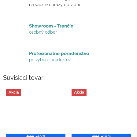
na väčšie obrazy do 7 dní
Showroom - Trenčín
osobný odber
Profesionálne poradenstvo
pri výbere produktov
Súvisiaci tovar
Akcia
Akcia
€20
–10 %
€20
–10 %