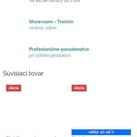
na väčšie obrazy do 7 dní
Showroom - Trenčín
osobný odber
Profesionálne poradenstvo
pri výbere produktov
Súvisiaci tovar
Akcia
Akcia
od
€7
až
–28 %