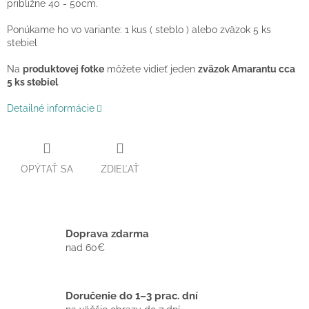
približne 40 - 50cm.
Ponúkame ho vo variante: 1 kus ( steblo ) alebo
zväzok 5 ks
stebiel
Na
produktovej fotke
môžete vidieť jeden
zväzok Amarantu cca
5 ks stebiel
Detailné informácie
OPÝTAŤ SA
ZDIEĽAŤ
Doprava zdarma
nad 60€
Doručenie do 1–3 prac. dní