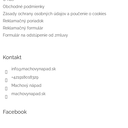
i
e
Obchodné podmienky
Zásady ochrany osobných údajov a poučenie o cookies
Reklamačný poriadok
Reklamačný formulár
Formulár na odstúpenie od zmluvy
Kontakt
info
@
machovynapad.sk
+421918018329
Machový nápad
machovynapad.sk
Facebook