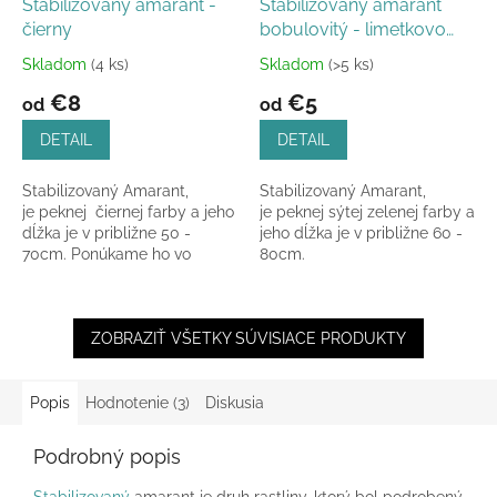
Stabilizovaný amarant -
Stabilizovaný amarant
čierny
bobulovitý - limetkovo
zelený
Skladom
(4 ks)
Skladom
(>5 ks)
Priemerné
Priemerné
hodnotenie
hodnotenie
€8
€5
od
od
produktu
produktu
je
je
DETAIL
DETAIL
5,0
5,0
z
z
Stabilizovaný Amarant,
Stabilizovaný Amarant,
5
5
je peknej čiernej farby a jeho
je peknej sýtej zelenej farby a
hviezdičiek.
hviezdičiek.
dĺžka je v približne 50 -
jeho dĺžka je v približne 60 -
70cm. Ponúkame ho vo
80cm.
variante: zväzok alebo
kus. Na...
ZOBRAZIŤ VŠETKY SÚVISIACE PRODUKTY
Popis
Hodnotenie (3)
Diskusia
Podrobný popis