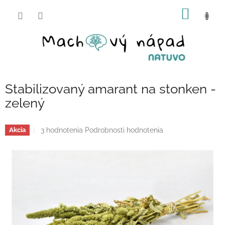
Prejsť
NÁKU
na
obsah
KOŠÍK
Stabilizovaný amarant na stonken -
zelený
Priemerné
3 hodnotenia
Podrobnosti hodnotenia
Akcia
hodnotenie
produktu
je
5,0
z
5
hviezdičiek.