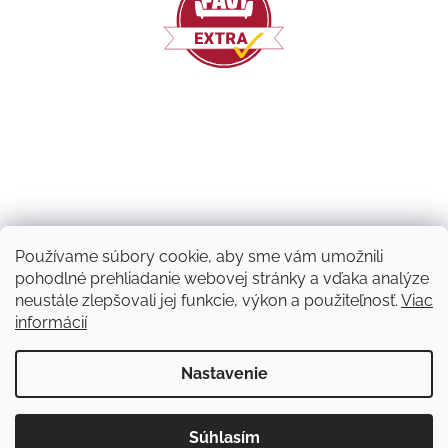
Používame súbory cookie, aby sme vám umožnili
pohodlné prehliadanie webovej stránky a vďaka analýze
neustále zlepšovali jej funkcie, výkon a použiteľnosť.
Viac
informácií
Vytvoril Shoptet
Nastavenie
Copyright 2026
Machový nápad | NATUVO
. Všetky práva
Súhlasím
vyhradené.