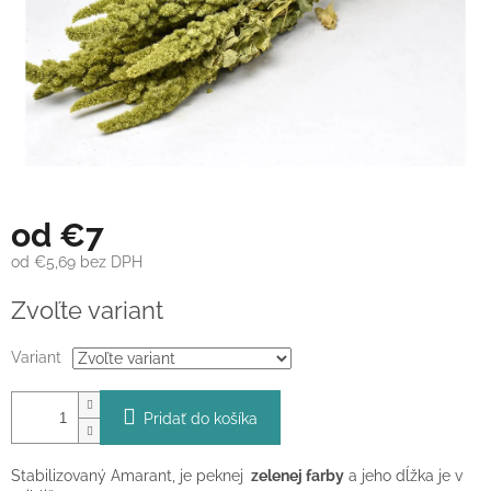
od
€7
od
€5,69
bez DPH
Jednotková
Zvoľte variant
cena:
Variant
Pridať do košíka
Stabilizovaný Amarant, je peknej
zelenej farby
a jeho dĺžka je v