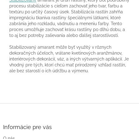
Stabilizovaný
amarant je druh rastliny, ktorý bol podrobený
procesu stabilizácie s cieľom zachovať jeho tvar, farbu a
textúru po určitý časový úsek. Stabilizácia rastlín zahŕňa
impregnáciu tkaniva rastliny špeciálnymi látkami, ktoré
zabránia jeho rozkladu, vädnutiu a meneniu farby. Tento
proces umožňuje zachovať krásu rastliny po dlhú dobu, a
to aj bez potreby zalievania alebo ďalšej starostlivosti.
Stabilizovaný amarant môže byť využitý v rôznych
dekoračných účeloch, vrátane kvetinových aranžmánov,
interiérových dekorácií, váz, a iných výtvarných aplikácií. Je
vhodný pre tých, ktorí chcú mať prirodzený vzhľad rastlín,
ale bez starostí o ich údržbu a výmenu.
Z
á
p
ä
Informácie pre vás
t
O nás