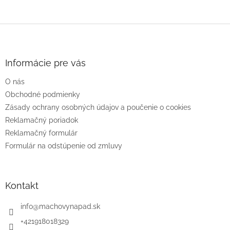
Z
á
p
ä
Informácie pre vás
t
O nás
i
e
Obchodné podmienky
Zásady ochrany osobných údajov a poučenie o cookies
Reklamačný poriadok
Reklamačný formulár
Formulár na odstúpenie od zmluvy
Kontakt
info
@
machovynapad.sk
+421918018329