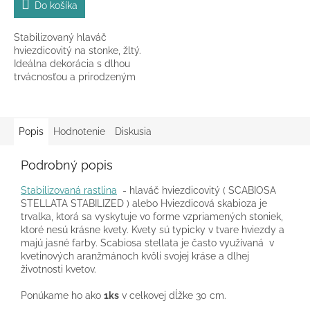
Do košíka
Stabilizovaný hlaváč
hviezdicovitý na stonke, žltý.
Ideálna dekorácia s dlhou
trvácnosťou a prirodzeným
vzhľadom.
Popis
Hodnotenie
Diskusia
Podrobný popis
Stabilizovaná rastlina
- hlaváč hviezdicovitý (
SCABIOSA
STELLATA STABILIZED )
alebo Hviezdicová skabioza je
trvalka, ktorá sa vyskytuje vo forme vzpriamených stoniek,
ktoré nesú krásne kvety. Kvety sú typicky v tvare hviezdy a
majú jasné farby. Scabiosa stellata je často využívaná v
kvetinových aranžmánoch kvôli svojej kráse a dlhej
životnosti kvetov.
Ponúkame ho ako
1ks
v celkovej dĺžke 30 cm.