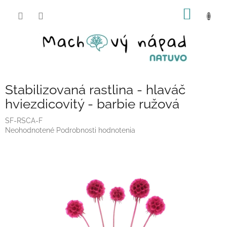
Prejsť
NÁKU
na
obsah
KOŠÍK
Stabilizovaná rastlina - hlaváč
hviezdicovitý - barbie ružová
SF-RSCA-F
Priemerné
Neohodnotené
Podrobnosti hodnotenia
hodnotenie
produktu
je
0,0
z
5
hviezdičiek.