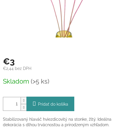
€3
€2,44 bez DPH
Jednotková
Skladom
(>5 ks)
cena:
Pridať do košíka
Stabilizovaný hlaváč hviezdicovitý na stonke, žltý. Ideálna
dekorácia s dlhou trvácnosťou a prirodzeným vzhľadom.