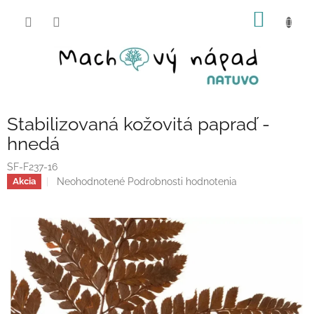
Prejsť
NÁKU
na
obsah
KOŠÍK
Stabilizovaná kožovitá papraď -
hnedá
SF-F237-16
Priemerné
Neohodnotené
Podrobnosti hodnotenia
Akcia
hodnotenie
produktu
je
0,0
z
5
hviezdičiek.