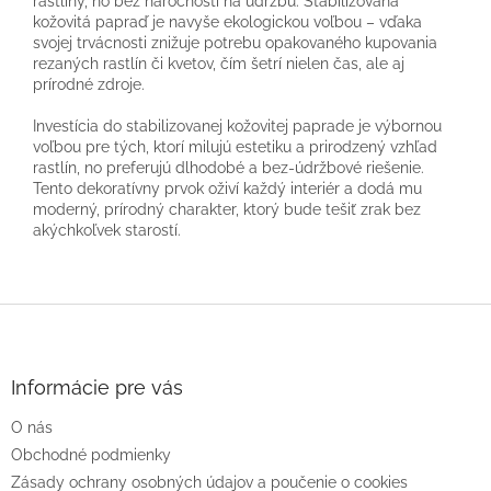
rastliny, no bez náročnosti na údržbu. Stabilizovaná
kožovitá papraď je navyše ekologickou voľbou – vďaka
svojej trvácnosti znižuje potrebu opakovaného kupovania
rezaných rastlín či kvetov, čím šetrí nielen čas, ale aj
prírodné zdroje.
Investícia do stabilizovanej kožovitej paprade je výbornou
voľbou pre tých, ktorí milujú estetiku a prirodzený vzhľad
rastlín, no preferujú dlhodobé a bez-údržbové riešenie.
Tento dekoratívny prvok oživí každý interiér a dodá mu
moderný, prírodný charakter, ktorý bude tešiť zrak bez
akýchkoľvek starostí.
Z
á
p
ä
Informácie pre vás
t
O nás
i
e
Obchodné podmienky
Zásady ochrany osobných údajov a poučenie o cookies