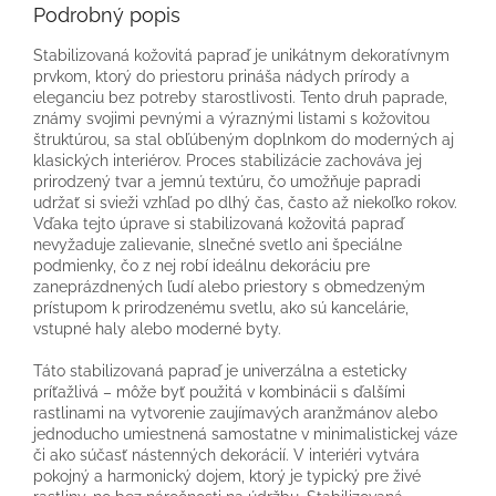
Podrobný popis
Stabilizovaná kožovitá papraď je unikátnym dekoratívnym
prvkom, ktorý do priestoru prináša nádych prírody a
eleganciu bez potreby starostlivosti. Tento druh paprade,
známy svojimi pevnými a výraznými listami s kožovitou
štruktúrou, sa stal obľúbeným doplnkom do moderných aj
klasických interiérov. Proces stabilizácie zachováva jej
prirodzený tvar a jemnú textúru, čo umožňuje papradi
udržať si svieži vzhľad po dlhý čas, často až niekoľko rokov.
Vďaka tejto úprave si stabilizovaná kožovitá papraď
nevyžaduje zalievanie, slnečné svetlo ani špeciálne
podmienky, čo z nej robí ideálnu dekoráciu pre
zaneprázdnených ľudí alebo priestory s obmedzeným
prístupom k prirodzenému svetlu, ako sú kancelárie,
vstupné haly alebo moderné byty.
Táto stabilizovaná papraď je univerzálna a esteticky
príťažlivá – môže byť použitá v kombinácii s ďalšími
rastlinami na vytvorenie zaujímavých aranžmánov alebo
jednoducho umiestnená samostatne v minimalistickej váze
či ako súčasť nástenných dekorácií. V interiéri vytvára
pokojný a harmonický dojem, ktorý je typický pre živé