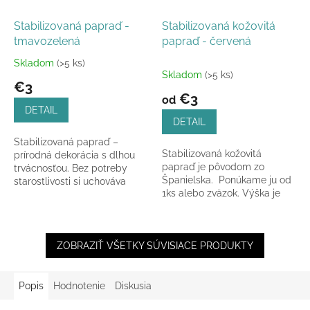
Stabilizovaná papraď -
Stabilizovaná kožovitá
tmavozelená
papraď - červená
Skladom
(>5 ks)
Priemerné
Skladom
(>5 ks)
hodnotenie
€3
produktu
€3
od
je
DETAIL
5,0
DETAIL
z
Stabilizovaná papraď –
5
Stabilizovaná kožovitá
prírodná dekorácia s dlhou
hviezdičiek.
papraď je pôvodom zo
trvácnosťou. Bez potreby
Španielska. Ponúkame ju od
starostlivosti si uchováva
1ks alebo zväzok. Výška je
farbu a tvar, ideálna do
cca 30 - 40cm.
aranžmánov a kytíc.
ZOBRAZIŤ VŠETKY SÚVISIACE PRODUKTY
Popis
Hodnotenie
Diskusia