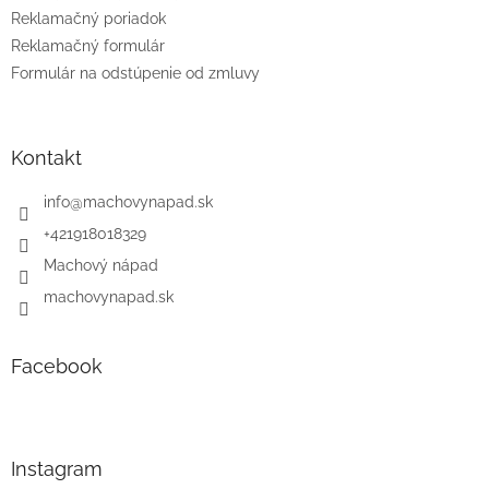
Reklamačný poriadok
Reklamačný formulár
Formulár na odstúpenie od zmluvy
Kontakt
info
@
machovynapad.sk
+421918018329
Machový nápad
machovynapad.sk
Facebook
Instagram