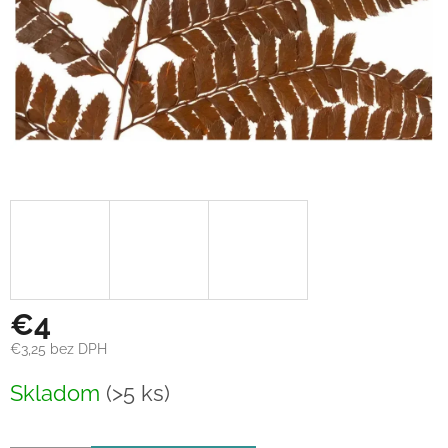
€4
€3,25 bez DPH
Jednotková
Skladom
(>5 ks)
cena: