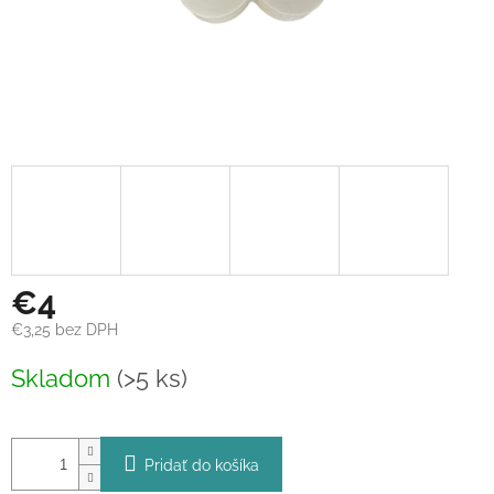
€4
€3,25 bez DPH
Jednotková
Skladom
(>5 ks)
cena:
Pridať do košíka