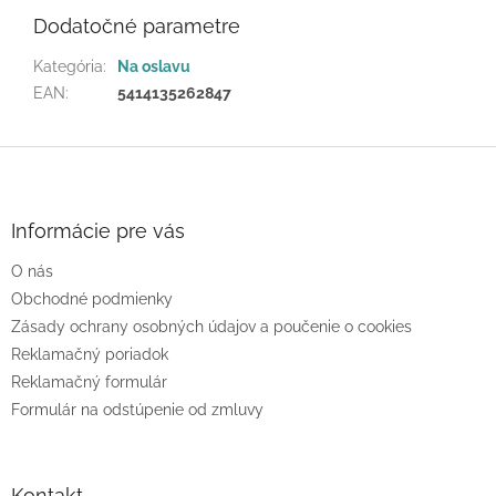
Dodatočné parametre
Kategória
:
Na oslavu
EAN
:
5414135262847
Z
á
p
ä
Informácie pre vás
t
O nás
i
e
Obchodné podmienky
Zásady ochrany osobných údajov a poučenie o cookies
Reklamačný poriadok
Reklamačný formulár
Formulár na odstúpenie od zmluvy
Kontakt