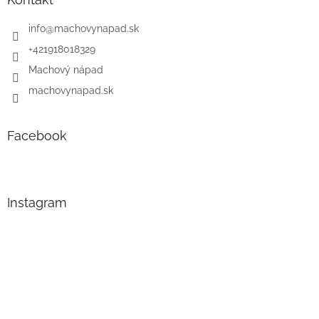
info
@
machovynapad.sk
+421918018329
Machový nápad
machovynapad.sk
Facebook
Instagram