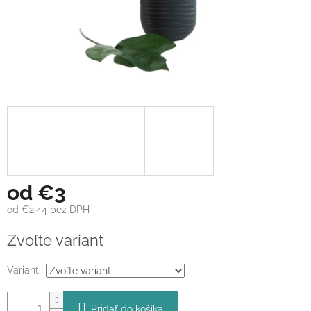
od
€3
od
€2,44
bez DPH
Jednotková
Zvoľte variant
cena:
Variant
Pridať do košíka