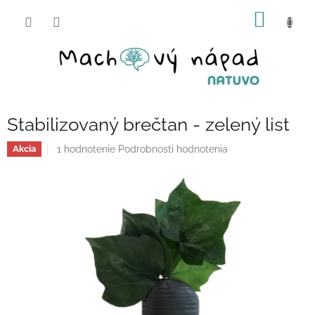
Prejsť
NÁKU
na
obsah
KOŠÍK
Stabilizovaný brečtan - zelený list
Priemerné
1 hodnotenie
Podrobnosti hodnotenia
Akcia
hodnotenie
produktu
je
5,0
z
5
hviezdičiek.