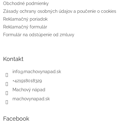
e
Obchodné podmienky
Zásady ochrany osobných údajov a poučenie o cookies
Reklamačný poriadok
Reklamačný formulár
Formulár na odstúpenie od zmluvy
Kontakt
info
@
machovynapad.sk
+421918018329
Machový nápad
machovynapad.sk
Facebook