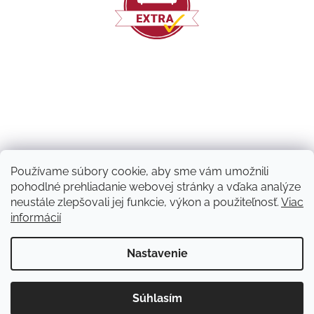
Používame súbory cookie, aby sme vám umožnili
pohodlné prehliadanie webovej stránky a vďaka analýze
neustále zlepšovali jej funkcie, výkon a použiteľnosť.
Viac
informácií
Vytvoril Shoptet
Nastavenie
Copyright 2026
Machový nápad | NATUVO
. Všetky práva
Súhlasím
vyhradené.