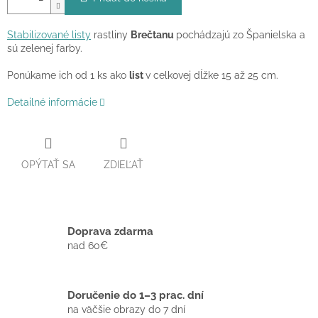
Stabilizované listy
rastliny
Brečtanu
pochádzajú zo Španielska a
sú zelenej farby.
Ponúkame ich od 1 ks ako
list
v celkovej dĺžke 15 až 25 cm.
Detailné informácie
OPÝTAŤ SA
ZDIEĽAŤ
Doprava zdarma
nad 60€
Doručenie do 1–3 prac. dní
na väčšie obrazy do 7 dní