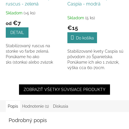
ruscus - zelená
Caspia - modrá
Skladom
(>5 ks)
Priemerné
Skladom
(5 ks)
hodnotenie
€7
od
produktu
€15
je
DETAIL
5,0
Do košíka
z
Stabilizovaný ruscus na
5
stonke vo farbe zelená.
Stabilizované kvety Caspia sú
hviezdičiek.
Ponúkame ho ako
pôvodom zo Španielska.
1ks (stonka) alebo zväzok
Ponúkame ich ako 1 zväzok,
6ks v celkovej dĺžke 55-60
výška cca 60-70cm.
cm.
ZOBRAZIŤ VŠETKY SÚVISIACE PRODUKTY
Popis
Hodnotenie (1)
Diskusia
Podrobný popis