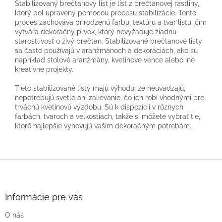
Stabilizovaný brečtanový list je list z brečtanovej rastliny,
ktorý bol upravený pomocou procesu stabilizácie. Tento
proces zachováva prirodzenú farbu, textúru a tvar listu, čím
vytvára dekoračný prvok, ktorý nevyžaduje žiadnu
starostlivosť o živý brečtan. Stabilizované brečtanové listy
sa často používajú v aranžmánoch a dekoráciách, ako sú
napríklad stolové aranžmány, kvetinové vence alebo iné
kreatívne projekty.
Tieto stabilizované listy majú výhodu, že neuvädzajú,
nepotrebujú svetlo ani zalievanie, čo ich robí vhodnými pre
trvácnú kvetinovú výzdobu. Sú k dispozícii v rôznych
farbách, tvaroch a veľkostiach, takže si môžete vybrať tie,
ktoré najlepšie vyhovujú vašim dekoračným potrebám.
Z
á
p
ä
Informácie pre vás
t
O nás
i