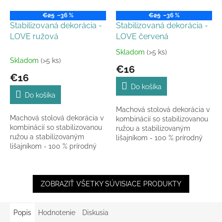
€25
–36 %
€25
–36 %
Stabilizovaná dekorácia -
Stabilizovaná dekorácia -
LOVE ružová
LOVE červená
Skladom
(>5 ks)
Priemerné
Skladom
(>5 ks)
hodnotenie
€16
produktu
€16
je
Do košíka
4,0
Do košíka
z
Machová stolová dekorácia v
5
Machová stolová dekorácia v
kombinácií so stabilizovanou
hviezdičiek.
kombinácií so stabilizovanou
ružou a stabilizovaným
ružou a stabilizovaným
lišajníkom - 100 % prírodný
lišajníkom - 100 % prírodný
materiál špeciálne upravený.
materiál špeciálne upravený.
ZOBRAZIŤ VŠETKY SÚVISIACE PRODUKTY
Popis
Hodnotenie
Diskusia