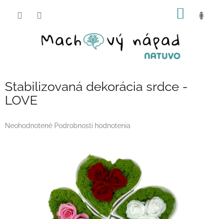
Prejsť
NÁKU
na
obsah
KOŠÍK
Stabilizovaná dekorácia srdce -
LOVE
Priemerné
Neohodnotené
Podrobnosti hodnotenia
hodnotenie
produktu
je
0,0
z
5
hviezdičiek.