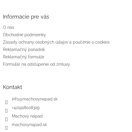
á
p
ä
Informácie pre vás
t
O nás
i
e
Obchodné podmienky
Zásady ochrany osobných údajov a poučenie o cookies
Reklamačný poriadok
Reklamačný formulár
Formulár na odstúpenie od zmluvy
Kontakt
info
@
machovynapad.sk
+421918018329
Machový nápad
machovynapad.sk