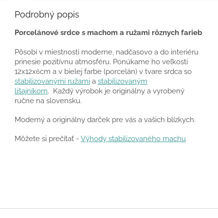
Podrobný popis
Porcelánové srdce s machom a ružami rôznych farieb
Pôsobí v miestnosti moderne, nadčasovo a do interiéru
prinesie pozitívnu atmosféru. Ponúkame ho veľkosti
12x12x
cm a v bielej farbe (porcelán) v tvare srdca so
6
stabilizovanými ružami
a
stabilizovaným
lišajníkom
. Každý výrobok je originálny a vyrobený
ručne na slovensku.
Moderný a originálny darček pre vás a vašich blízkych.
Môžete si prečítať -
Výhody stabilizovaného machu
Z