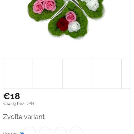
€18
€14,63 bez DPH
Jednotková
Zvoľte variant
cena: