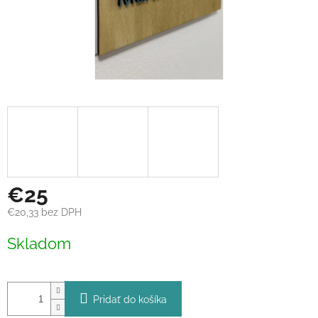
€25
€20,33 bez DPH
Jednotková
Skladom
cena:
Pridať do košíka