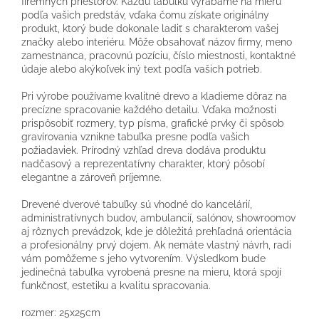
firemných priestorov. Každú tabuľku vyrábame na mieru
podľa vašich predstáv, vďaka čomu získate originálny
produkt, ktorý bude dokonale ladiť s charakterom vašej
značky alebo interiéru. Môže obsahovať názov firmy, meno
zamestnanca, pracovnú pozíciu, číslo miestnosti, kontaktné
údaje alebo akýkoľvek iný text podľa vašich potrieb.
Pri výrobe používame kvalitné drevo a kladieme dôraz na
precízne spracovanie každého detailu. Vďaka možnosti
prispôsobiť rozmery, typ písma, grafické prvky či spôsob
gravírovania vznikne tabuľka presne podľa vašich
požiadaviek. Prírodný vzhľad dreva dodáva produktu
nadčasový a reprezentatívny charakter, ktorý pôsobí
elegantne a zároveň príjemne.
Drevené dverové tabuľky sú vhodné do kancelárií,
administratívnych budov, ambulancií, salónov, showroomov
aj rôznych prevádzok, kde je dôležitá prehľadná orientácia
a profesionálny prvý dojem. Ak nemáte vlastný návrh, radi
vám pomôžeme s jeho vytvorením. Výsledkom bude
jedinečná tabuľka vyrobená presne na mieru, ktorá spojí
funkčnosť, estetiku a kvalitu spracovania.
rozmer: 25x25cm