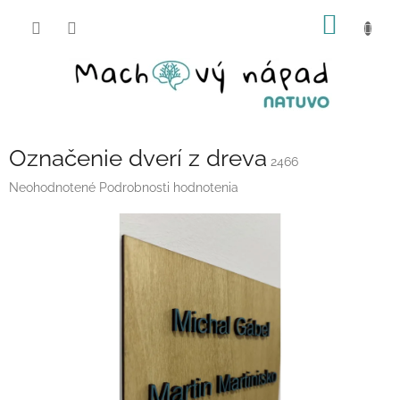
Prejsť
NÁKU
na
obsah
KOŠÍK
Označenie dverí z dreva
2466
Priemerné
Neohodnotené
Podrobnosti hodnotenia
hodnotenie
produktu
je
0,0
z
5
hviezdičiek.