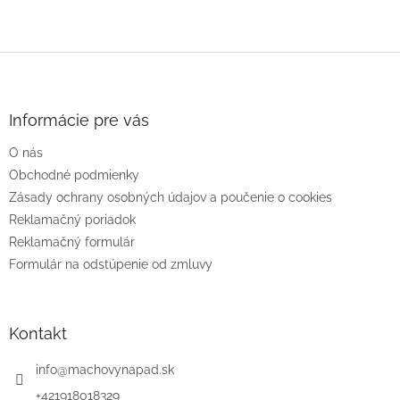
Z
á
p
ä
Informácie pre vás
t
O nás
i
e
Obchodné podmienky
Zásady ochrany osobných údajov a poučenie o cookies
Reklamačný poriadok
Reklamačný formulár
Formulár na odstúpenie od zmluvy
Kontakt
info
@
machovynapad.sk
+421918018329