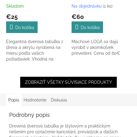
Skladom
Na objednávku
(1 ks)
€25
€60
Do košíka
Do košíka
Elegantná dverová tabuľka z
Machové LOGÁ sa dajú
dreva a akrylu vyrobená na
vyrobiť v akomkoľvek
mieru podľa vašich
prevedení. Cena od 60€
požiadaviek. Vhodná na
označenie kancelárií, firiem,
mien či kontaktných údajov.
ZOBRAZIŤ VŠETKY SÚVISIACE PRODUKTY
Popis
Hodnotenie
Diskusia
Podrobný popis
Drevená dverová tabuľka je štýlovým a praktickým
riešením pre označenie kancelárií, prevádzok a ďalších