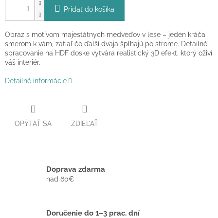
Pridať do košíka
Obraz s motívom majestátnych medveďov v lese – jeden kráča
smerom k vám, zatiaľ čo ďalší dvaja šplhajú po strome. Detailné
spracovanie na HDF doske vytvára realistický 3D efekt, ktorý oživí
váš interiér.
Detailné informácie
OPÝTAŤ SA
ZDIEĽAŤ
Doprava zdarma
nad 60€
Doručenie do 1–3 prac. dní