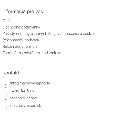
á
p
ä
Informácie pre vás
t
O nás
i
e
Obchodné podmienky
Zásady ochrany osobných údajov a poučenie o cookies
Reklamačný poriadok
Reklamačný formulár
Formulár na odstúpenie od zmluvy
Kontakt
info
@
machovynapad.sk
+421918018329
Machový nápad
machovynapad.sk