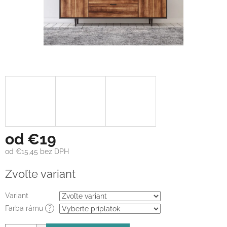
od
€19
od
€15,45
bez DPH
Jednotková
Zvoľte variant
cena:
Variant
Farba rámu
?