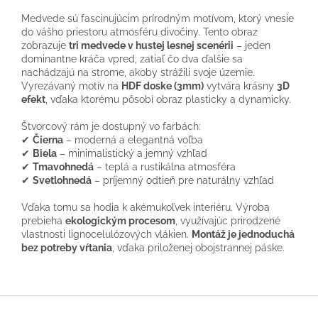
Medvede sú fascinujúcim prírodným motívom, ktorý vnesie
do vášho priestoru atmosféru divočiny. Tento obraz
zobrazuje
tri medvede v hustej lesnej scenérii
– jeden
dominantne kráča vpred, zatiaľ čo dva ďalšie sa
nachádzajú na strome, akoby strážili svoje územie.
Vyrezávaný motív na
HDF doske (3mm)
vytvára krásny
3D
efekt
, vďaka ktorému pôsobí obraz plasticky a dynamicky.
Štvorcový rám je dostupný vo farbách:
✔
Čierna
– moderná a elegantná voľba
✔
Biela
– minimalistický a jemný vzhľad
✔
Tmavohnedá
– teplá a rustikálna atmosféra
✔
Svetlohnedá
– príjemný odtieň pre naturálny vzhľad
Vďaka tomu sa hodia k akémukoľvek interiéru. Výroba
prebieha
ekologickým procesom
, využívajúc prirodzené
vlastnosti lignocelulózových vlákien.
Montáž je jednoduchá
bez potreby vŕtania
, vďaka priloženej obojstrannej páske.
Z