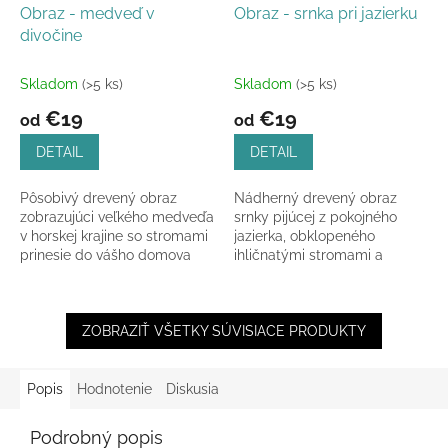
Obraz - medveď v
Obraz - srnka pri jazierku
divočine
Skladom
(>5 ks)
Skladom
(>5 ks)
€19
€19
od
od
DETAIL
DETAIL
Pôsobivý drevený obraz
Nádherný drevený obraz
zobrazujúci veľkého medveďa
srnky pijúcej z pokojného
v horskej krajine so stromami
jazierka, obklopeného
prinesie do vášho domova
ihličnatými stromami a
divokú energiu a
zahaleného oblakmi
majestátnosť prírody.
prechádzajúcimi cez slnko.
Dostupný v...
Dostupný v...
ZOBRAZIŤ VŠETKY SÚVISIACE PRODUKTY
Popis
Hodnotenie
Diskusia
Podrobný popis