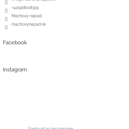
+421918018329
Machový nápad
machovynapad.sk
Facebook
Instagram
Sledovať na Instagrame