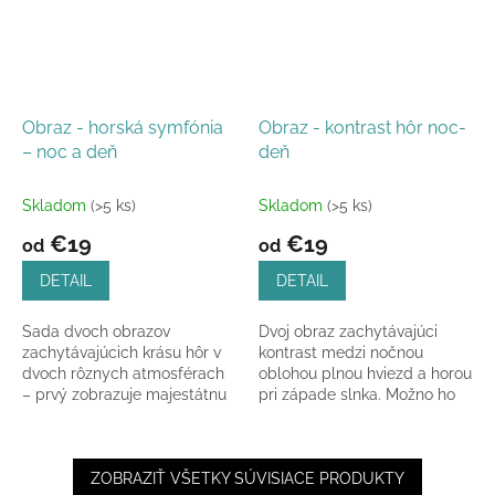
Obraz - horská symfónia
Obraz - kontrast hôr noc-
– noc a deň
deň
Skladom
(>5 ks)
Skladom
(>5 ks)
€19
€19
od
od
DETAIL
DETAIL
Sada dvoch obrazov
Dvoj obraz zachytávajúci
zachytávajúcich krásu hôr v
kontrast medzi nočnou
dvoch rôznych atmosférach
oblohou plnou hviezd a horou
– prvý zobrazuje majestátnu
pri západe slnka. Možno ho
horu pod nočnou oblohou s
zakúpiť ako set alebo
hviezdami a mesiacom,
samostatne, dostupný v...
druhý...
ZOBRAZIŤ VŠETKY SÚVISIACE PRODUKTY