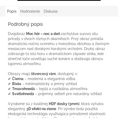
Popis
Hodnotenie
Diskusia
Podrobný popis
Dvojobraz
Moc hôr – noc a deň
zachytáva surovú silu
prírody v dvoch rôznych okamihoch. Prvý obraz prináša
dramatickú nočnú scenériu s hviezdnou oblohou a žiarivým
mesiacom nad divokými horskými vrcholmi. Druhý obraz
zobrazuje tú istú horu v dramatickom západe slnka, kde
slnečné lúče osvetľujú suché konáre a dodávajú obrazu
tajomnú atmosféru.
Obrazy majú
štvorcový rám
, dostupný v:
✔
Čierna
– moderná a elegantná voľba
✔
Biela
– minimalistický a jemný vzhľad
✔
Tmavohnedá
– teplá a rustikálna atmosféra
✔
Svetlohnedá
– príjemný odtieň pre naturálny vzhľad
Vyrobené sú z kvalitnej
HDF dosky (3mm)
, ktorá vytvára
elegantný
3D efekt na stene
. Pri výrobe bola použitá
ekologická technológia využívajúca prirodzené vlastnosti