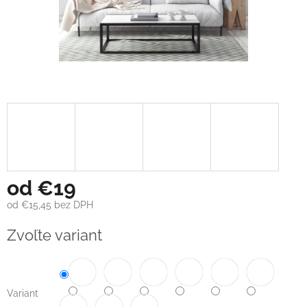
od
€19
od
€15,45
bez DPH
Jednotková
Zvoľte variant
cena:
Variant