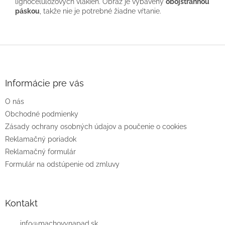
lignocelulózových vlákien. Obraz je vybavený
obojstrannou
páskou
, takže nie je potrebné žiadne vŕtanie.
Z
á
p
ä
Informácie pre vás
t
O nás
i
e
Obchodné podmienky
Zásady ochrany osobných údajov a poučenie o cookies
Reklamačný poriadok
Reklamačný formulár
Formulár na odstúpenie od zmluvy
Kontakt
info
@
machovynapad.sk