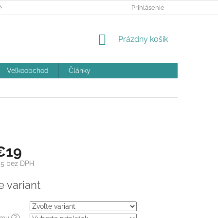
ÝCH ÚDAJOV A POUČENIE O COOKIES
Prihlásenie
REKLAMAČNÝ PORIADOK
NÁKUPNÝ
Prázdny košík
KOŠÍK
Veľkoobchod
Články
€19
45
bez DPH
ová
e variant