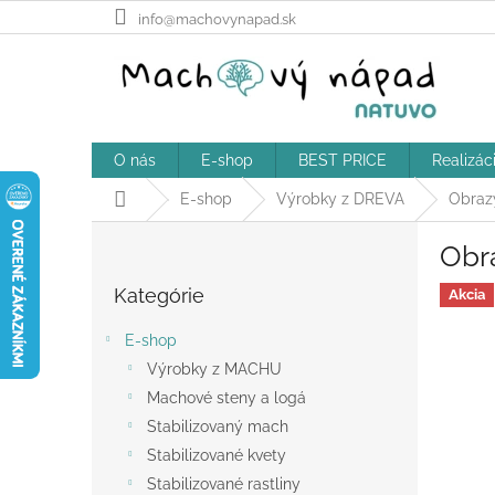
Prejsť
info@machovynapad.sk
na
obsah
O nás
E-shop
BEST PRICE
Realizác
Domov
E-shop
Výrobky z DREVA
Obraz
B
Obra
o
Preskočiť
č
Kategórie
kategórie
Akcia
n
ý
E-shop
p
Výrobky z MACHU
a
Machové steny a logá
n
e
Stabilizovaný mach
l
Stabilizované kvety
Stabilizované rastliny