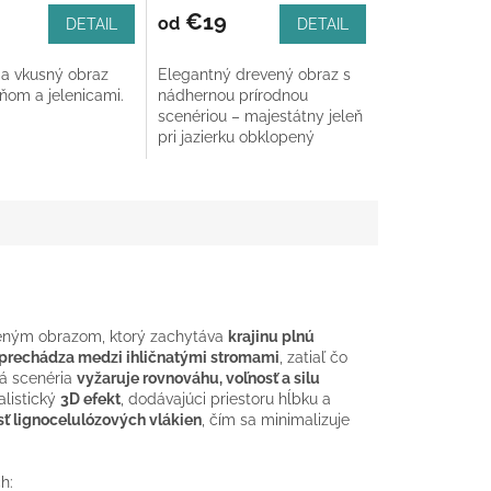
€19
od
DETAIL
DETAIL
a vkusný obraz
Elegantný drevený obraz s
eňom a jelenicami.
nádhernou prírodnou
scenériou – majestátny jeleň
pri jazierku obklopený
stromami a horami.
Dostupný v obdĺžnikovom
ráme a štyroch...
eným obrazom, ktorý zachytáva
krajinu plnú
e prechádza medzi ihličnatými stromami
, zatiaľ čo
ná scenéria
vyžaruje rovnováhu, voľnosť a silu
alistický
3D efekt
, dodávajúci priestoru hĺbku a
sť lignocelulózových vlákien
, čím sa minimalizuje
h: