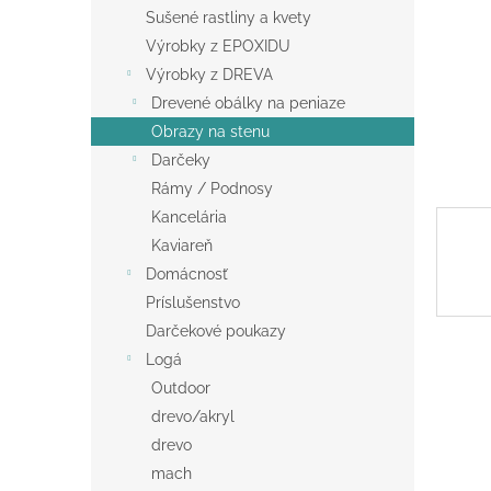
Sušené rastliny a kvety
Výrobky z EPOXIDU
Výrobky z DREVA
Drevené obálky na peniaze
Obrazy na stenu
Darčeky
Rámy / Podnosy
Kancelária
Kaviareň
Domácnosť
Príslušenstvo
Darčekové poukazy
Logá
Outdoor
drevo/akryl
drevo
mach