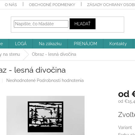
O NÁS
OBCHODNÉ PODMIENKY
ZÁSADY OCHRANY OSOBN
HĽADAŤ
ie
LOGÁ
Na zákazku
PRENÁJOM
Kontakty
y na stenu
Obraz - lesná divočina
z - lesná divočina
Priemerné
Neohodnotené
Podrobnosti hodnotenia
hodnotenie
od
produktu
je
od
€15,
0,0
z
Jednotk
Zvoľt
5
cena:
hviezdičiek.
Variant