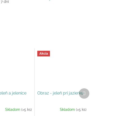
 7 dní
Akcia
Ďalší
eleň a jelenice
Obraz - jeleň pri jazierku
produkt
Skladom
(>5 ks)
Skladom
(>5 ks)