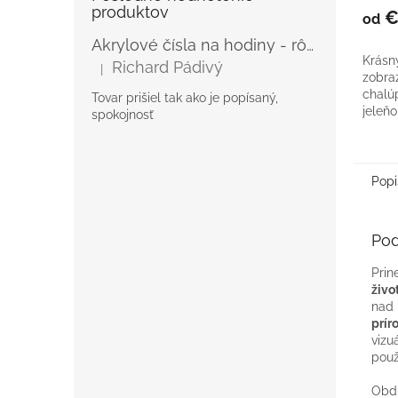
produktov
€
od
Akrylové čísla na hodiny - rôzne
Krásn
Richard Pádivý
|
Hodnotenie produktu je 5 z 5 hviezdičiek.
zobra
chalú
Tovar prišiel tak ako je popísaný,
jeleňo
spokojnosť
popre
interié
harmon
Popi
Pod
Prin
živo
nad 
prír
vizu
použ
Obdĺ