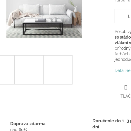
Farba r
Pôsobivý
so stádo
vtákmi v
prírodn
farbách 
jednodu
Detailné
TLAČ
Doručenie do 1–3 
Doprava zdarma
dní
nad 60€