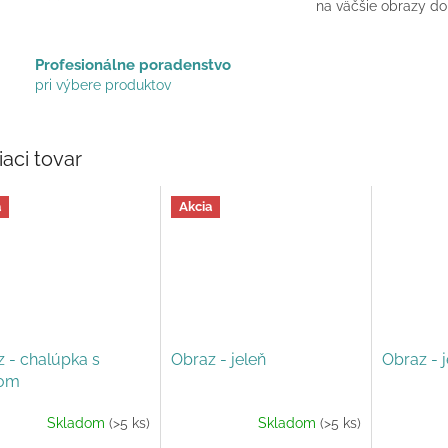
na väčšie obrazy do
Profesionálne poradenstvo
pri výbere produktov
iaci tovar
a
Akcia
 - chalúpka s
Obraz - jeleň
Obraz - j
ňom
Skladom
(>5 ks)
Skladom
(>5 ks)