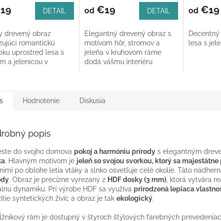
19
€19
€19
od
od
DETAIL
DETAIL
y drevený obraz
Elegantný drevený obraz s
Decentný 
zujúci romantickú
motívom hôr, stromov a
lesa s jel
pku uprostred lesa s
jeleňa v kruhovom ráme
m a jelenicou v
dodá vášmu interiéru
dí vytvorí vo vašom
nádych prírody. Dostupný v
ri hrejivú a
troch veľkostiach (30 cm, 40
ickú...
cm, 50...
s
Hodnotenie
Diskusia
robný popis
este do svojho domova
pokoj a harmóniu prírody
s elegantným drev
ta
. Hlavným motívom je
jeleň so svojou svorkou, ktorý sa majestátn
nimi po oblohe letia vtáky a slnko osvetľuje celé okolie. Táto nádher
ody
. Obraz je precízne vyrezaný z
HDF dosky (3 mm)
, ktorá vytvára re
álnu dynamiku. Pri výrobe HDF sa využíva
prirodzená lepiaca vlastno
itie syntetických živíc a obraz je tak
ekologický
.
žnikový rám je dostupný v štyroch štýlových farebných prevedeniac