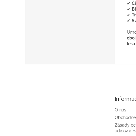
✔
Č
✔
Bi
✔
T
✔
S
Umož
oboj
lesa
Z
á
p
ä
t
Informác
i
e
O nás
Obchodné
Zásady oc
údajov a p