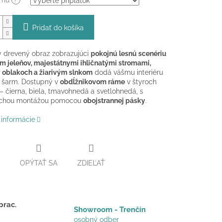
ámu
?
Pridať do košíka
 drevený obraz zobrazujúci
pokojnú lesnú scenériu
m jeleňov, majestátnymi ihličnatými stromami,
 oblakoch a žiarivým slnkom
dodá vášmu interiéru
ý šarm. Dostupný v
obdĺžnikovom ráme
v štyroch
– čierna, biela, tmavohnedá a svetlohnedá, s
chou montážou pomocou
obojstrannej pásky
.
 informácie
OPÝTAŤ SA
ZDIEĽAŤ
prac.
Showroom - Trenčín
osobný odber