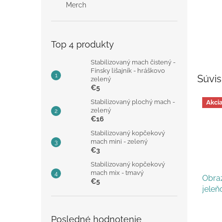
Merch
Top 4 produkty
Stabilizovaný mach čistený -
Fínsky lišajník - hráškovo
Súvis
zelený
€5
Stabilizovaný plochý mach -
Akci
zelený
€16
Stabilizovaný kopčekový
mach mini - zelený
€3
Stabilizovaný kopčekový
mach mix - tmavý
Obraz
€5
jele
Posledné hodnotenie