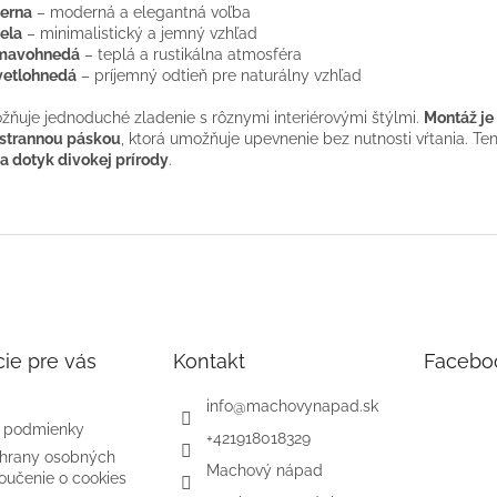
ierna
– moderná a elegantná voľba
ela
– minimalistický a jemný vzhľad
mavohnedá
– teplá a rustikálna atmosféra
vetlohnedá
– príjemný odtieň pre naturálny vzhľad
ňuje jednoduché zladenie s rôznymi interiérovými štýlmi.
Montáž je
strannou páskou
, ktorá umožňuje upevnenie bez nutnosti vŕtania. 
 a dotyk divokej prírody
.
ie pre vás
Kontakt
Facebo
info
@
machovynapad.sk
 podmienky
+421918018329
hrany osobných
Machový nápad
oučenie o cookies