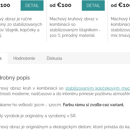
ktu
100
€100
€10
od
od
DETAIL
DETAIL
vý obraz je ručne
Machový kruhový obraz v
Machový k
ený zo stabilizovaných
kombinácií so
kombináci
: lišajník, kopčeky a
stabilizovaným lišajníkom -
stabilizov
ičiek.
ý.
100 % prírodný materiál.
mix tmavý
prírodný m
s
Hodnotenie
Diskusia
robný popis
ový obraz kruh v kombinácií so
stabilizovaným kopčekovým ma
tnosti moderne, nadčasovo a do interiéru prinesie pozitívnu atmosfér
kame ho veľkosti 30cm - 120cm.
Farbu rámu si zvoľte cez variant.
ý výrobok je originálny a vyrobený v SR.
ový obraz je originálnym a ekologickým dielom, ktoré prináša do kaž