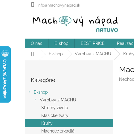
Prejsť
info@machovynapad.sk
na
obsah
O nás
E-shop
BEST PRICE
Realizác
Domov
E-shop
Výrobky z MACHU
Kruh
B
Mac
o
Preskočiť
č
Prieme
Kategórie
Neohod
kategórie
n
hodnot
ý
produk
E-shop
p
je
Výrobky z MACHU
a
0,0
z
Stromy života
n
5
e
Klasické tvary
hviezdič
l
Kruhy
Machové zrkadlá