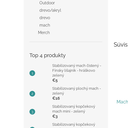
Outdoor
drevo/akryl
drevo
mach
Merch
Súvis
Top 4 produkty
Stabilizovaný mach čistený -
Fínsky lišajník - hráškovo
zelený
€5
Stabilizovaný plochý mach -
zelený
€16
Mach
Stabilizovaný kopčekový
mach mini - zelený
€3
Priem
Stabilizovaný kopčekový
hodno