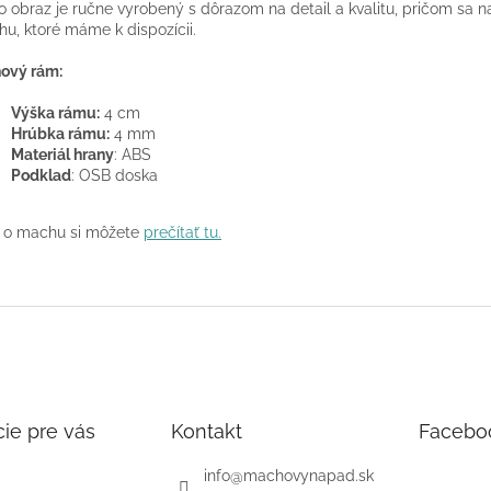
o obraz je ručne vyrobený s dôrazom na detail a kvalitu, pričom sa na
u, ktoré máme k dispozícii.
ový rám:
Výška rámu:
4 cm
Hrúbka rámu:
4 mm
Materiál hrany
: ABS
Podklad
: OSB doska
 o machu si môžete
prečítať tu.
ie pre vás
Kontakt
Facebo
info
@
machovynapad.sk