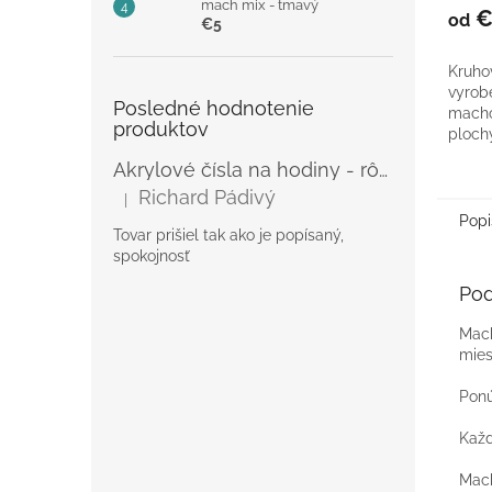
mach mix - tmavý
produ
€
od
€5
je
5,0
Kruho
z
vyrob
5
Posledné hodnotenie
machov
hviezd
produktov
ploch
Akrylové čísla na hodiny - rôzne
Richard Pádivý
|
Hodnotenie produktu je 5 z 5 hviezdičiek.
Popi
Tovar prišiel tak ako je popísaný,
spokojnosť
Pod
Mach
mies
Ponú
Každ
Mach