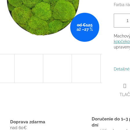
Farba r
od €125
až –27 %
Machov
kopček
upravený
Detailné
TLAČ
Doručenie do 1–3 
Doprava zdarma
dní
nad 60€