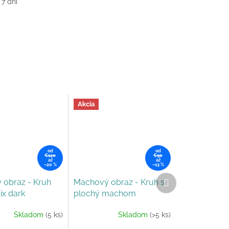
 7 dní
Akcia
od
od
€120
€90
až
až
–20 %
–13 %
Ďalší
obraz - Kruh
Machový obraz - Kruh s
produkt
mix dark
plochý machom
Skladom
(5 ks)
Skladom
(>5 ks)