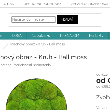
O NÁS
OBCHODNÉ PODMIENKY
ZÁSADY OCHRANY OSOBN
HĽADAŤ
ie
LOGÁ
Na zákazku
PRENÁJOM
Kontakty
y
Machový obraz - Kruh - Ball moss
hový obraz - Kruh - Ball moss
rné
notené
Podrobnosti hodnotenia
enie
tu
od €125
od
od
€88,
Jednotk
Zvoľt
iek.
cena:
Variant