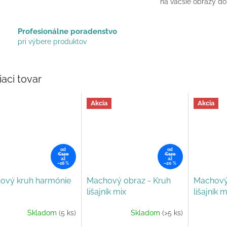
na väčšie obrazy do
Profesionálne poradenstvo
pri výbere produktov
iaci tovar
Akcia
Akcia
od
od
€120
€120
až
až
–16 %
–20 %
ový kruh harmónie
Machový obraz - Kruh
Machový 
lišajník mix
lišajník 
Skladom
(5 ks)
Skladom
(>5 ks)
erné
tenie