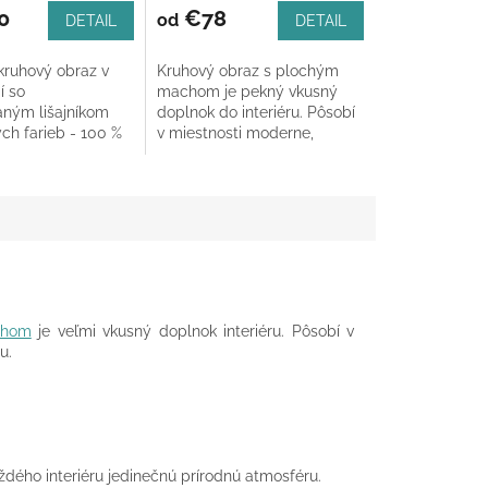
0
€78
od
DETAIL
DETAIL
ruhový obraz v
Kruhový obraz s plochým
í so
machom je pekný vkusný
aným lišajníkom
doplnok do interiéru. Pôsobí
ch farieb - 100 %
v miestnosti moderne,
ateriál.
nadčasovo a do interiéru
prinesie pozitívnu
atmosféru.
chom
je veľmi vkusný doplnok interiéru. Pôsobí v
u.
dého interiéru jedinečnú prírodnú atmosféru.