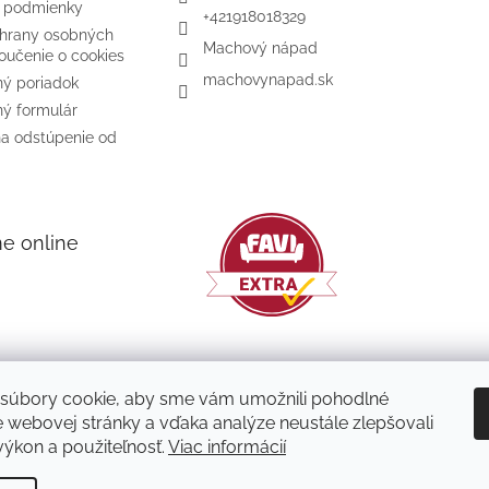
 podmienky
+421918018329
hrany osobných
Machový nápad
oučenie o cookies
machovynapad.sk
ý poriadok
ý formulár
na odstúpenie od
me online
súbory cookie, aby sme vám umožnili pohodlné
e webovej stránky a vďaka analýze neustále zlepšovali
 výkon a použiteľnosť.
Viac informácií