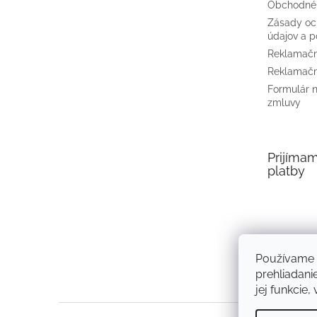
Obchodné
Zásady oc
údajov a p
Reklamačn
Reklamačn
Formulár 
zmluvy
Prijíma
platby
Používame 
prehliadani
jej funkcie,