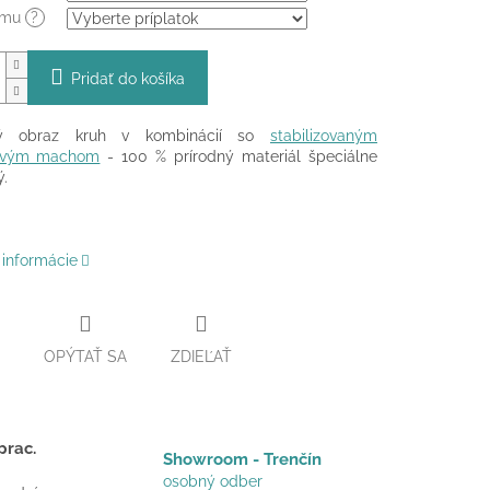
ámu
?
Pridať do košíka
ý obraz kruh v kombinácií so
stabilizovaným
ovým machom
- 100 % prírodný materiál špeciálne
.
 informácie
OPÝTAŤ SA
ZDIEĽAŤ
prac.
Showroom - Trenčín
osobný odber