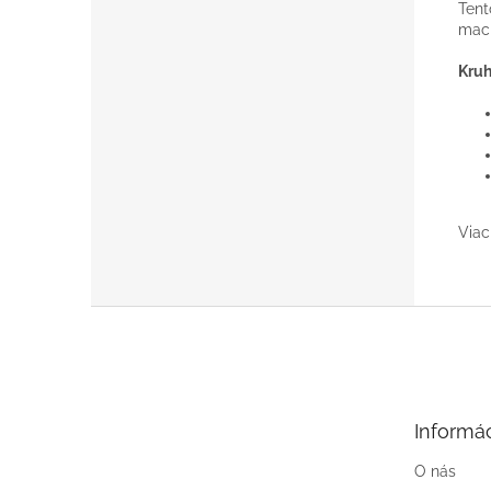
Tent
mach
Kruh
Viac
Z
á
p
ä
t
Informác
i
e
O nás