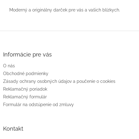
Moderný a originálny darček pre vás a vašich blízkych.
Z
á
p
ä
Informácie pre vás
t
O nás
i
e
Obchodné podmienky
Zásady ochrany osobných údajov a poučenie o cookies
Reklamačný poriadok
Reklamačný formulár
Formulár na odstúpenie od zmluvy
Kontakt