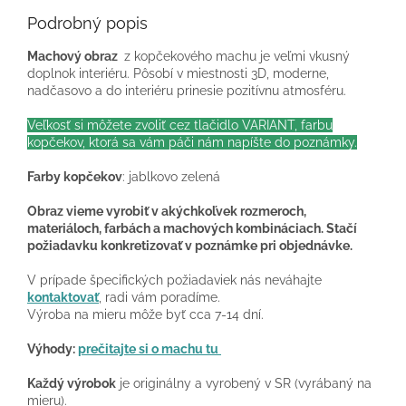
Podrobný popis
Machový obraz
z kopčekového machu je veľmi vkusný
doplnok interiéru. Pôsobí v miestnosti 3D, moderne,
nadčasovo a do interiéru prinesie pozitívnu atmosféru.
Veľkosť si môžete zvoliť cez tlačidlo VARIANT, farbu
kopčekov, ktorá sa vám páči nám napíšte do poznámky.
Farby kopčekov
: jablkovo zelená
Obraz vieme vyrobiť v akýchkoľvek rozmeroch,
materiáloch, farbách a machových kombináciach. Stačí
požiadavku konkretizovať v poznámke pri objednávke.
V prípade špecifických požiadaviek nás neváhajte
kontaktovať
, radi vám poradíme.
Výroba na mieru môže byť cca 7-14 dní.
Výhody:
prečitajte si o machu tu
Každý výrobok
je originálny a vyrobený v SR (vyrábaný na
mieru).