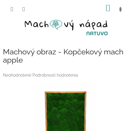
Prejsť
NÁKU
na
obsah
KOŠÍK
Machový obraz - Kopčekový mach
apple
Priemerné
Neohodnotené
Podrobnosti hodnotenia
hodnotenie
produktu
je
0,0
z
5
hviezdičiek.