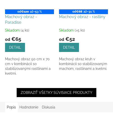
od
€120
až
–53 %
od
€68
až
–31 %
Machový obraz -
Machový obraz - rastliny
Paradise
Skladom
(4 ks)
Skladom
(>5 ks)
Priemerné
Priemerné
hodnotenie
hodnotenie
€65
€52
od
od
produktu
produktu
je
je
DETAIL
DETAIL
5,0
5,0
z
z
Machový obraz 50 cm x 70
Machový obraz kruh v
5
5
cm v kombinácií so
kombinácii so stabilizovaným
hviezdičiek.
hviezdičiek.
stabilizovanými rastlinami a
machom, rastlinami a kvetmi.
kvetmi.
ZOBRAZIŤ VŠETKY SÚVISIACE PRODUKTY
Popis
Hodnotenie
Diskusia