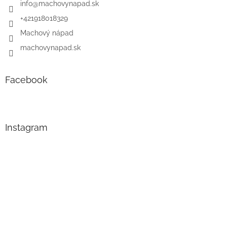
info
@
machovynapad.sk
+421918018329
Machový nápad
machovynapad.sk
Facebook
Instagram