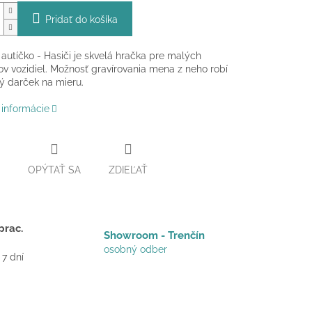
Pridať do košíka
autíčko - Hasiči je skvelá hračka pre malých
ov vozidiel. Možnosť gravírovania mena z neho robí
ý darček na mieru.
 informácie
OPÝTAŤ SA
ZDIEĽAŤ
prac.
Showroom - Trenčín
osobný odber
 7 dní