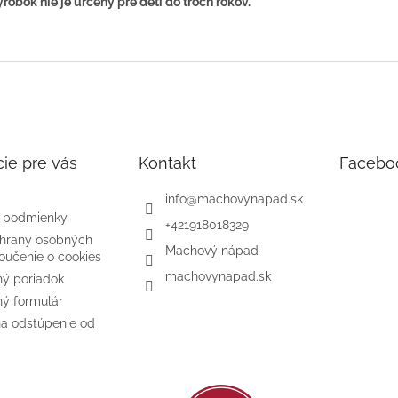
robok nie je určený pre deti do troch rokov.
ie pre vás
Kontakt
Facebo
info
@
machovynapad.sk
 podmienky
+421918018329
hrany osobných
Machový nápad
oučenie o cookies
machovynapad.sk
ý poriadok
ý formulár
na odstúpenie od