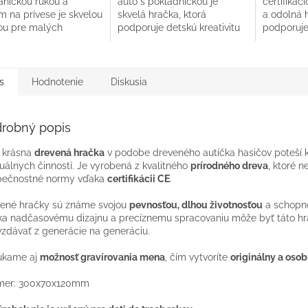
nickou rukou a
auto s pokladničkou je
certifikác
m na prívese je skvelou
skvelá hračka, ktorá
a odolná h
ou pre malých
podporuje detskú kreativitu
podporuje 
cov strojov a vozidiel.
a zároveň učí hodnotu
a motorik
sť gravírovania mena
šetrenia. Možnosť
gravírova
...
gravírovania...
robí...
s
Hodnotenie
Diskusia
robný popis
 krásna
drevená hračka
v podobe dreveného autíčka hasičov poteší ka
álnych činností. Je vyrobená z kvalitného
prírodného dreva
, ktoré 
pečnostné normy vďaka
certifikácii CE
.
ené hračky sú známe svojou
pevnosťou, dlhou životnosťou
a schopno
a nadčasovému dizajnu a precíznemu spracovaniu môže byť táto h
zdávať z generácie na generáciu.
úkame aj
možnosť gravírovania mena
, čím vytvoríte
originálny a oso
mer:
300x70x120mm