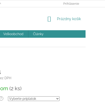
ÝCH ÚDAJOV A POUČENIE O COOKIES
Prihlásenie
REKLAMAČNÝ PORIADOK
NÁKUPNÝ
Prázdny košík
KOŠÍK
Veľkoobchod
Články
8
ez DPH
ová
dom
(2 ks)
?