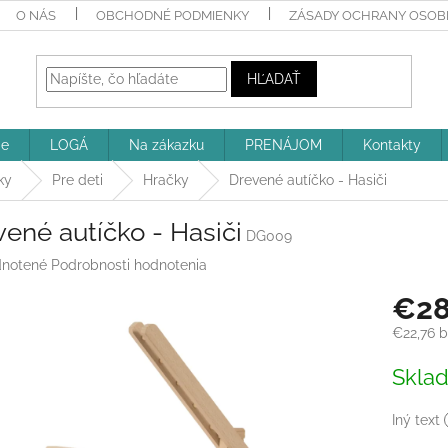
O NÁS
OBCHODNÉ PODMIENKY
ZÁSADY OCHRANY OSOBN
HĽADAŤ
ie
LOGÁ
Na zákazku
PRENÁJOM
Kontakty
ky
Pre deti
Hračky
Drevené autíčko - Hasiči
ené autíčko - Hasiči
DG009
rné
notené
Podrobnosti hodnotenia
enie
€2
tu
€22,76
b
Jednotk
Skla
cena:
iek.
Iný text