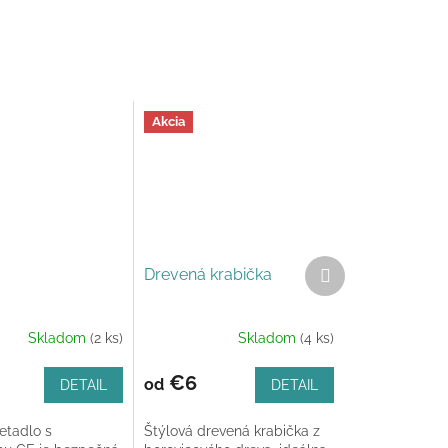
Akcia
Ďalší
Drevená krabička
produkt
Skladom
(2 ks)
Skladom
(4 ks)
€6
od
DETAIL
DETAIL
etadlo s
Štýlová drevená krabička z