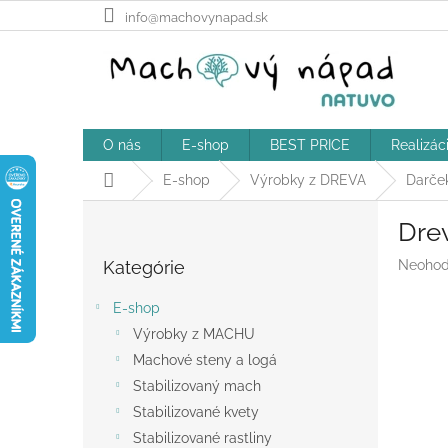
Prejsť
info@machovynapad.sk
na
obsah
O nás
E-shop
BEST PRICE
Realizác
Domov
E-shop
Výrobky z DREVA
Darče
B
Drev
o
Preskočiť
č
Prieme
Kategórie
Neohod
kategórie
n
hodnot
ý
produk
E-shop
p
je
Výrobky z MACHU
a
0,0
z
Machové steny a logá
n
5
e
Stabilizovaný mach
hviezdič
l
Stabilizované kvety
Stabilizované rastliny