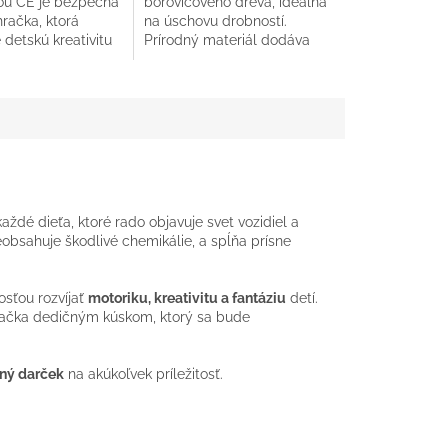
iou CE je bezpečná
borovicového dreva, ideálna
račka, ktorá
na úschovu drobností.
detskú kreativitu
Prírodný materiál dodáva
u. Možnosť
elegantný vzhľad a odolnosť.
nia mena z neho
ždé dieťa, ktoré rado objavuje svet vozidiel a
neobsahuje škodlivé chemikálie, a spĺňa prísne
sťou rozvíjať
motoriku, kreativitu a fantáziu
detí.
račka dedičným kúskom, ktorý sa bude
bný darček
na akúkoľvek príležitosť.