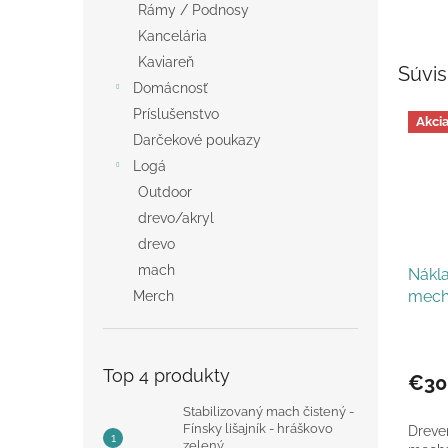
Rámy / Podnosy
Kancelária
Kaviareň
Súvis
Domácnosť
Príslušenstvo
Akci
Darčekové poukazy
Logá
Outdoor
drevo/akryl
drevo
mach
Nákla
mech
Merch
Top 4 produkty
€30
Stabilizovaný mach čistený -
Fínsky lišajník - hráškovo
Dreve
zelený