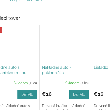
pri výbere produktov
iaci tovar
a
dné auto s
Nákladné auto -
Lietadlo
anickou rukou
pokladnička
Skladom
(2 ks)
Skladom
(2 ks)
€26
€26
DETAIL
DETAIL
né nákladné auto s
Drevená hračka - nákladné
Drevené li