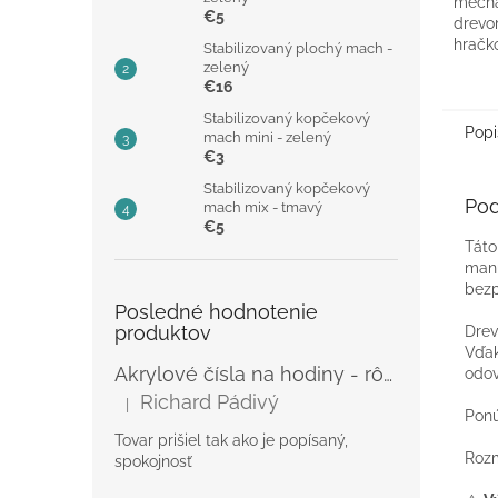
mecha
€5
drevo
hračk
Stabilizovaný plochý mach -
nadšen
zelený
€16
Možno
z neho
Stabilizovaný kopčekový
Popi
mach mini - zelený
€3
Stabilizovaný kopčekový
Pod
mach mix - tmavý
€5
Táto
manu
bez
Posledné hodnotenie
produktov
Drev
Vďak
Akrylové čísla na hodiny - rôzne
odov
Richard Pádivý
|
Hodnotenie produktu je 5 z 5 hviezdičiek.
Pon
Tovar prišiel tak ako je popísaný,
Roz
spokojnosť