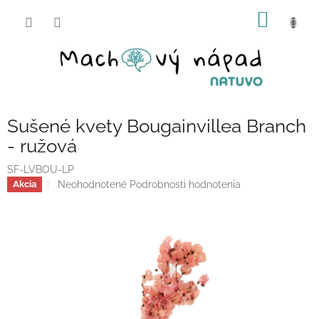
Prejsť
NÁKU
na
obsah
KOŠÍK
Sušené kvety Bougainvillea Branch
- ružová
SF-LVBOU-LP
Priemerné
Neohodnotené
Podrobnosti hodnotenia
Akcia
hodnotenie
produktu
je
0,0
z
5
hviezdičiek.