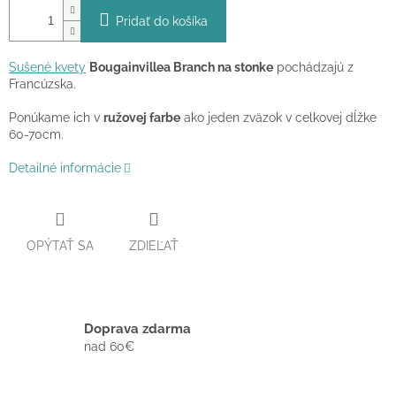
Pridať do košíka
Sušené kvety
Bougainvillea Branch na stonke
pochádzajú z
Francúzska.
Ponúkame ich v
ružovej farbe
ako jeden zväzok v celkovej dĺžke
60-70cm.
Detailné informácie
OPÝTAŤ SA
ZDIEĽAŤ
Doprava zdarma
nad 60€