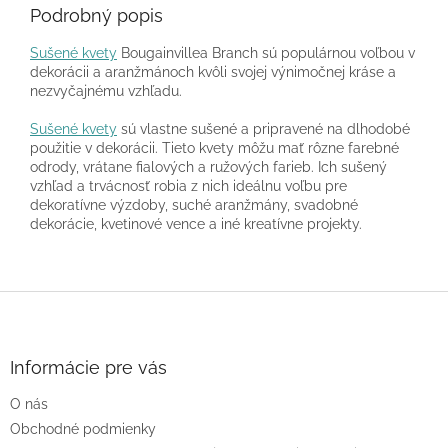
Podrobný popis
Sušené kvety
Bougainvillea Branch sú populárnou voľbou v
dekorácii a aranžmánoch kvôli svojej výnimočnej kráse a
nezvyčajnému vzhľadu.
Sušené kvety
sú vlastne sušené a pripravené na dlhodobé
použitie v dekorácii. Tieto kvety môžu mať rôzne farebné
odrody, vrátane fialových a ružových farieb. Ich sušený
vzhľad a trvácnosť robia z nich ideálnu voľbu pre
dekoratívne výzdoby, suché aranžmány, svadobné
dekorácie, kvetinové vence a iné kreatívne projekty.
Z
á
p
ä
Informácie pre vás
t
O nás
i
e
Obchodné podmienky