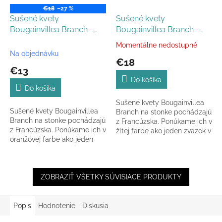
€18
–27 %
Sušené kvety
Sušené kvety
Bougainvillea Branch -
Bougainvillea Branch -
oranžová
žltá
Momentálne nedostupné
Priemerné
Na objednávku
hodnotenie
€18
produktu
€13
je
Do košíka
5,0
Do košíka
z
Sušené kvety Bougainvillea
5
Sušené kvety Bougainvillea
Branch na stonke pochádzajú
hviezdičiek.
Branch na stonke pochádzajú
z Francúzska. Ponúkame ich v
z Francúzska. Ponúkame ich v
žltej farbe ako jeden zväzok v
oranžovej farbe ako jeden
celkovej dĺžke 60-70cm.
zväzok v celkovej dĺžke 60-
70cm.
ZOBRAZIŤ VŠETKY SÚVISIACE PRODUKTY
Popis
Hodnotenie
Diskusia