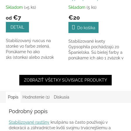
Skladom
(>5 ks)
Skladom
(5 ks)
Priemerné
Priemerné
hodnotenie
hodnotenie
€7
€20
od
produktu
produktu
je
je
DETAIL
Do košíka
5,0
5,0
z
z
Stabilizovaný ruscus na
Stabilizované kvety
5
5
stonke vo farbe zelená.
Gypsophila pochádzajú zo
hviezdičiek.
hviezdičiek.
Ponúkame ho ako
Španielska. Sú bielej farby a
1ks (stonka) alebo zväzok
ponúkame ich ako 1 zväzok v
6ks v celkovej dĺžke 55-60
celkovej dĺžke 60-70 cm.
cm.
ZOBRAZIŤ VŠETKY SÚVISIACE PRODUKTY
Popis
Hodnotenie (1)
Diskusia
Podrobný popis
Stabilizované rastliny
krušpánu sa často používajú v
dekorácii a záhradníctve kvôli svojmu trvácnejšiemu a