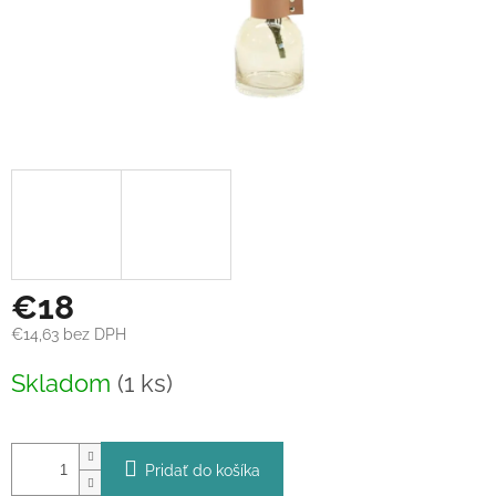
€18
€14,63 bez DPH
Jednotková
Skladom
(1 ks)
cena:
Pridať do košíka