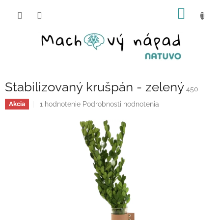
Prejsť
NÁKU
na
obsah
KOŠÍK
Stabilizovaný krušpán - zelený
450
Priemerné
1 hodnotenie
Podrobnosti hodnotenia
Akcia
hodnotenie
produktu
je
5,0
z
5
hviezdičiek.