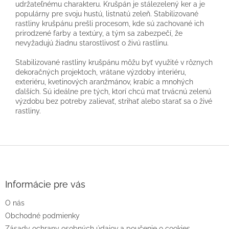
udržateľnému charakteru. Krušpán je stálezelený ker a je
populárny pre svoju hustú, listnatú zeleň. Stabilizované
rastliny krušpánu prešli procesom, kde sú zachované ich
prirodzené farby a textúry, a tým sa zabezpečí, že
nevyžadujú žiadnu starostlivosť o živú rastlinu.
Stabilizované rastliny krušpánu môžu byť využité v rôznych
dekoračných projektoch, vrátane výzdoby interiéru,
exteriéru, kvetinových aranžmánov, krabíc a mnohých
ďalších. Sú ideálne pre tých, ktorí chcú mať trvácnú zelenú
výzdobu bez potreby zalievať, strihať alebo starať sa o živé
rastliny.
Z
á
p
ä
Informácie pre vás
t
O nás
i
e
Obchodné podmienky
Zásady ochrany osobných údajov a poučenie o cookies