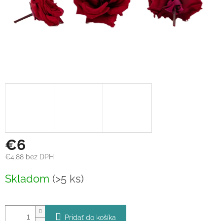
€6
€4,88 bez DPH
Jednotková
Skladom
(>5 ks)
cena:
Pridať do košíka