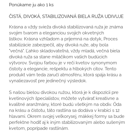
Ponúkame ju ako 1 ks
ČISTÁ, DIVOKÁ, STABILIZOVANÁ BIELA RUŽA UDIVUJE
Krásna a vždy svieža divoká stabilizovaná ruža je známa
svojim tvarom a eleganciou svojich okvetných
lístkov. Krásna vzhľadom a príjemná na dotyk, Proces
stabilizácie zabezpečil, aby divoká ruže, aby bola
"večná". Ľahko skladovateľná, vždy mladá, večná biela
divoká ruža sa stane miláčikom vašich budúcich
výtvorov. Svojou farbou je v reči kvetov synonymom
čistoty a elegancie, rešpektu a hlbokých citov. Tento
produkt vám teda zaručí atmosféru, ktorá spája krásu a
vynaliezavosť pre jedinečný výsledok.
S našou bielou divokou ružou, ktorá je k dispozícii pre
kvetinových špecialistov, môžete vytvárať kreatívne a
kvalitné aranžmány, ktoré budú všetkým na obdiv. Óda
na krásu a čistotu, táto rastlina sa dodáva v krabici s 12
hlavami. Okrem svojej veľkorysej, mäkkej formy sa bude
perfektne hodiť aj k iným stabilizovaným alebo sušeným
kvetom, poprípade rastlinám.