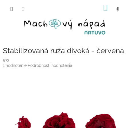
Prejsť
NÁKU
na
obsah
KOŠÍK
Stabilizovaná ruža divoká - červená
573
Priemerné
1 hodnotenie
Podrobnosti hodnotenia
hodnotenie
produktu
je
5,0
z
5
hviezdičiek.