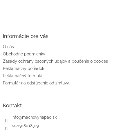
Z
á
p
ä
Informácie pre vás
t
O nás
i
e
Obchodné podmienky
Zásady ochrany osobných údajov a poučenie o cookies
Reklamačný poriadok
Reklamačný formulár
Formulár na odstúpenie od zmluvy
Kontakt
info
@
machovynapad.sk
+421918018329