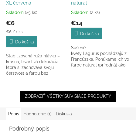
XL červená
natural
Skladom
(>5 ks)
Skladom
(2 ks)
Priemerné
Priemerné
hodnotenie
hodnotenie
€6
€14
produktu
produktu
je
je
Jednotková
€6 / 1 ks
Do košíka
5,0
5,0
cena:
Do košíka
z
z
Sušené
5
5
kvety Lagurus pochádzajú z
hviezdičiek.
hviezdičiek.
Stabilizovaná ruža hlávka –
Francúzska. Ponúkame ich vo
krásna, trvanlivá dekorácia,
farbe natural (prírodná) ako
ktorá si zachováva svoju
zväzok v celkovej dĺžke 60 -
čerstvosť a farbu bez
70 cm.
potreby starostlivosti. Ideálna
do kytíc a aranžmánov.
ZOBRAZIŤ VŠETKY SÚVISIACE PRODUKTY
Popis
Hodnotenie (1)
Diskusia
Podrobný popis