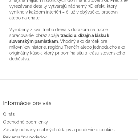
z najznámejších historických dominánt Slovenska. Precízne
vyrezávané detaily vytvárajú nádherný 3D efekt, ktorý
vynikne v každom interiéri – či už v obývačke, pracovni
alebo na chate.
Vyrobený z kvalitného dreva s dôrazom na ručné
spracovanie, obraz spája
tradíciu, dizajn a lásku k
slovenským pamiatkam
. Vhodný ako darček pre
milovníkov histórie, regiónu Trenčín alebo jednoducho ako
originálny kúsok, ktorý pripomína silu a krásu slovenského
dedičstva.
Z
á
p
ä
Informácie pre vás
t
O nás
i
e
Obchodné podmienky
Zásady ochrany osobných údajov a poučenie o cookies
Reklamačný poriadok