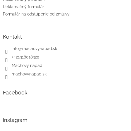
Reklamačný formulár
Formulár na odstúpenie od zmluvy
Kontakt
info
@
machovynapad.sk
+421918018329
Machový nápad
machovynapad.sk
Facebook
Instagram