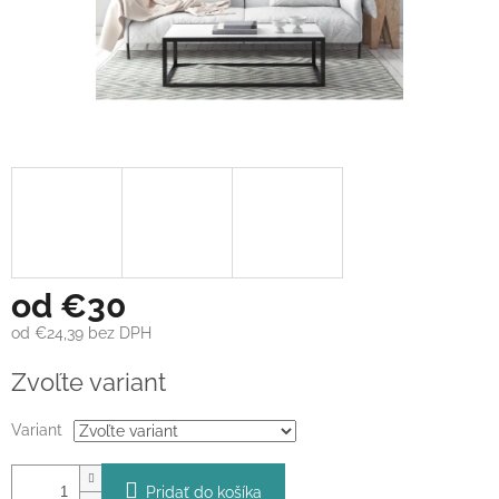
od
€30
od
€24,39
bez DPH
Jednotková
Zvoľte variant
cena:
Variant
Pridať do košíka