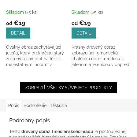
Skladom
(>5 ks)
Skladom
(>5 ks)
€19
€19
od
od
DETAIL
DETAIL
Oválny obraz zachytávajúci
Krásny drevený obraz
jeleňa, ktorý prekračuje starý
zobrazujúci romantickú
zničený lesný plot na lúke s
chalúpku uprostred lesa s
majestátnymi horami v
jeleňom a jelenicou v popredí
pozadí. Detailné spracovanie
vytvorí vo vašom interiéri
na HDF doske...
hrejivú a harmonickú...
ZOBRAZIŤ VŠETKY SÚVISIACE PRODUKTY
Popis
Hodnotenie
Diskusia
Podrobný popis
Tento
drevený obraz Trenčianskeho hradu
je poctou jednej