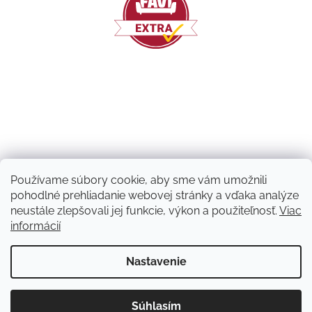
Používame súbory cookie, aby sme vám umožnili
pohodlné prehliadanie webovej stránky a vďaka analýze
neustále zlepšovali jej funkcie, výkon a použiteľnosť.
Viac
informácií
Vytvoril Shoptet
Nastavenie
Copyright 2026
Machový nápad | NATUVO
. Všetky práva
Súhlasím
vyhradené.