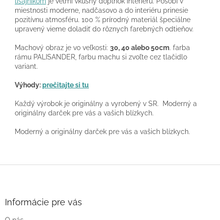
lišajníkom
je veľmi vkusný doplnok interiéru. Pôsobí v
miestnosti moderne, nadčasovo a do interiéru prinesie
pozitívnu atmosféru. 100 % prírodný materiál špeciálne
upravený vieme doladiť do rôznych farebných odtieňov.
Machový obraz je vo veľkosti:
30, 40 alebo 50cm
. farba
rámu PALISANDER, farbu machu si zvoľte cez tlačidlo
variant.
Výhody:
prečitajte si tu
Každý výrobok je originálny a vyrobený v SR.
Moderný a
originálny darček pre vás a vašich blízkych.
Moderný a originálny darček pre vás a vašich blízkych.
Z
á
p
ä
Informácie pre vás
t