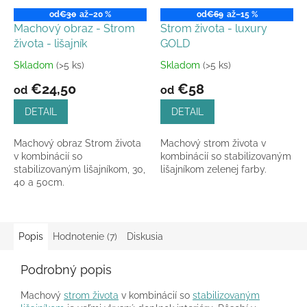
od
€30
až
–20 %
od
€69
až
–15 %
Machový obraz - Strom
Strom života - luxury
života - lišajník
GOLD
Skladom
(>5 ks)
Skladom
(>5 ks)
Priemerné
Priemerné
hodnotenie
hodnotenie
€24,50
€58
od
od
produktu
produktu
je
je
DETAIL
DETAIL
5,0
5,0
z
z
Machový obraz Strom života
Machový strom života v
5
5
v kombinácií so
kombinácií so stabilizovaným
hviezdičiek.
hviezdičiek.
stabilizovaným lišajníkom, 30,
lišajníkom zelenej farby.
40 a 50cm.
Popis
Hodnotenie (7)
Diskusia
Podrobný popis
Machový
strom života
v kombinácií so
stabilizovaným