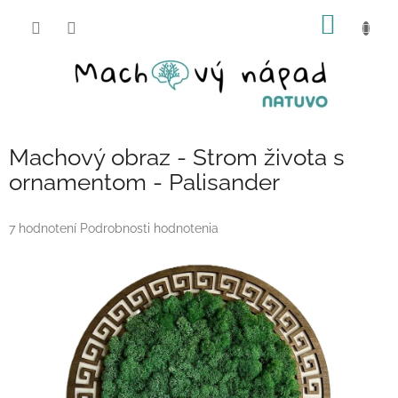
Prejsť
NÁKU
na
obsah
KOŠÍK
Machový obraz - Strom života s
ornamentom - Palisander
Priemerné
7 hodnotení
Podrobnosti hodnotenia
hodnotenie
produktu
je
5,0
z
5
hviezdičiek.