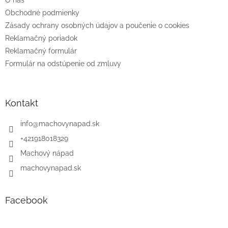
O nás
i
e
Obchodné podmienky
Zásady ochrany osobných údajov a poučenie o cookies
Reklamačný poriadok
Reklamačný formulár
Formulár na odstúpenie od zmluvy
Kontakt
info
@
machovynapad.sk
+421918018329
Machový nápad
machovynapad.sk
Facebook