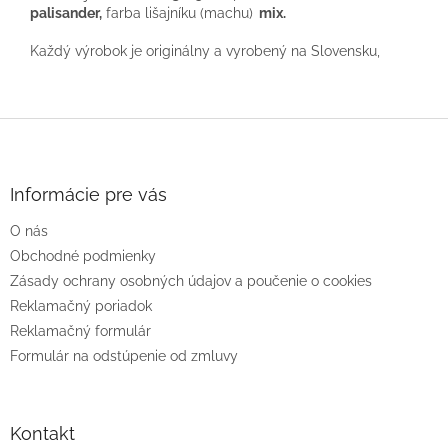
palisander,
farba lišajníku (machu)
mix.
Každý výrobok je originálny a vyrobený na Slovensku,
Z
á
p
ä
Informácie pre vás
t
O nás
i
e
Obchodné podmienky
Zásady ochrany osobných údajov a poučenie o cookies
Reklamačný poriadok
Reklamačný formulár
Formulár na odstúpenie od zmluvy
Kontakt