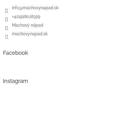
info
@
machovynapad.sk
+421918018329
Machový nápad
machovynapad.sk
Facebook
Instagram