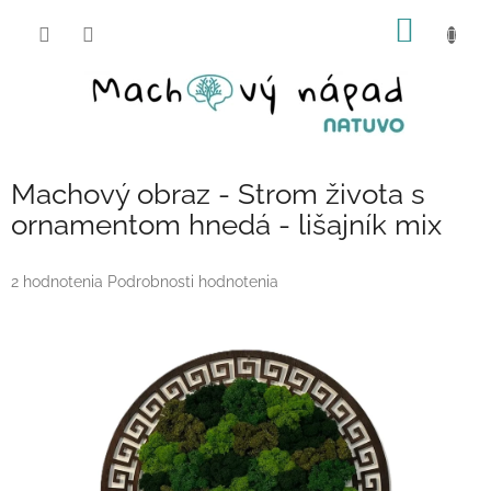
Prejsť
NÁKU
na
obsah
KOŠÍK
Machový obraz - Strom života s
ornamentom hnedá - lišajník mix
Priemerné
2 hodnotenia
Podrobnosti hodnotenia
hodnotenie
produktu
je
5,0
z
5
hviezdičiek.