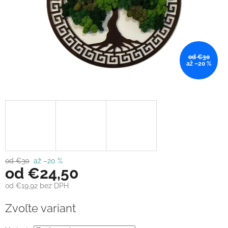
od €30
až –20 %
od €30
až –20 %
od
€24,50
od
€19,92
bez DPH
Jednotková
Zvoľte variant
cena: