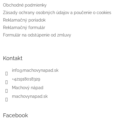
e
Obchodné podmienky
Zásady ochrany osobných údajov a poučenie o cookies
Reklamačný poriadok
Reklamačný formulár
Formulár na odstúpenie od zmluvy
Kontakt
info
@
machovynapad.sk
+421918018329
Machový nápad
machovynapad.sk
Facebook