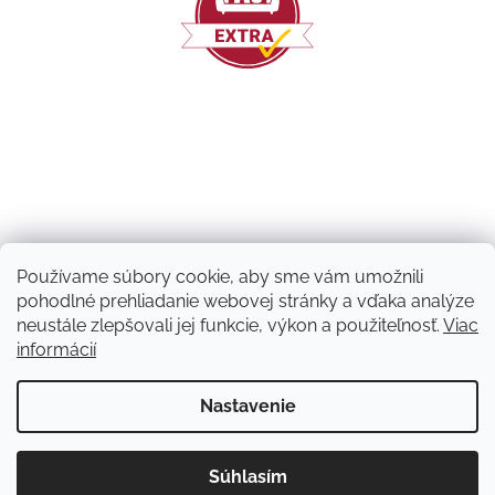
Používame súbory cookie, aby sme vám umožnili
pohodlné prehliadanie webovej stránky a vďaka analýze
neustále zlepšovali jej funkcie, výkon a použiteľnosť.
Viac
informácií
Vytvoril Shoptet
Nastavenie
Copyright 2026
Machový nápad | NATUVO
. Všetky práva
Súhlasím
vyhradené.