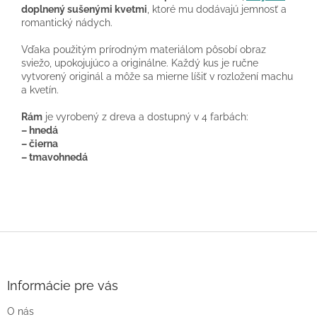
doplnený sušenými kvetmi
, ktoré mu dodávajú jemnosť a
romantický nádych.
Vďaka použitým prírodným materiálom pôsobí obraz
sviežo, upokojujúco a originálne. Každý kus je ručne
vytvorený originál a môže sa mierne líšiť v rozložení machu
a kvetín.
Rám
je vyrobený z dreva a dostupný v 4 farbách:
– hnedá
– čierna
– tmavohnedá
Z
á
p
ä
Informácie pre vás
t
O nás
i