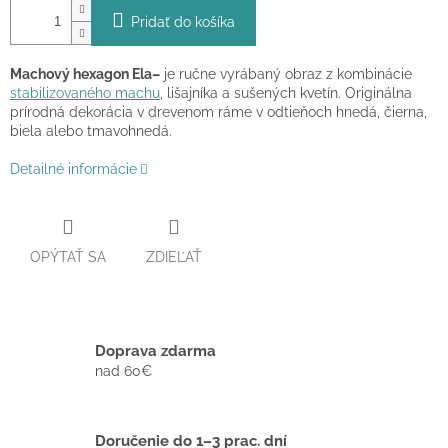
Pridať do košíka
Machový hexagon Ela–
je ručne vyrábaný obraz z kombinácie
stabilizovaného machu
, lišajníka a sušených kvetín. Originálna
prírodná dekorácia v drevenom ráme v odtieňoch hnedá, čierna,
biela alebo tmavohnedá.
Detailné informácie
OPÝTAŤ SA
ZDIEĽAŤ
Doprava zdarma
nad 60€
Doručenie do 1–3 prac. dní