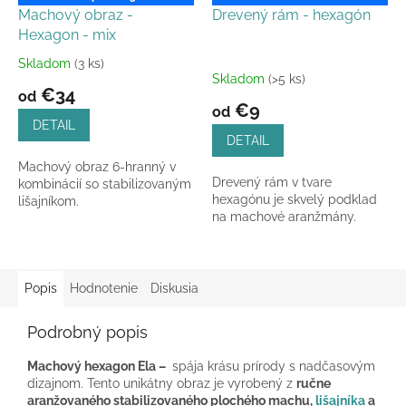
Machový obraz -
Drevený rám - hexagón
Hexagon - mix
Skladom
(3 ks)
Priemerné
Skladom
(>5 ks)
hodnotenie
€34
od
produktu
€9
od
je
DETAIL
5,0
DETAIL
z
Machový obraz 6-hranný v
5
Drevený rám v tvare
kombinácií so stabilizovaným
hviezdičiek.
hexagónu je skvelý podklad
lišajníkom.
na machové aranžmány.
Popis
Hodnotenie
Diskusia
Podrobný popis
Machový hexagon Ela –
spája krásu prírody s nadčasovým
dizajnom. Tento unikátny obraz je vyrobený z
ručne
aranžovaného stabilizovaného plochého machu,
lišajníka
a