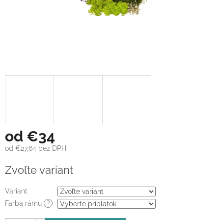
od
€34
od
€27,64
bez DPH
Jednotková
Zvoľte variant
cena:
Variant
Farba rámu
?