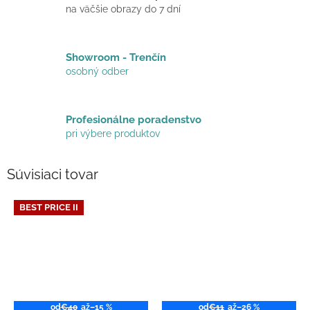
na väčšie obrazy do 7 dní
Showroom - Trenčín
osobný odber
Profesionálne poradenstvo
pri výbere produktov
Súvisiaci tovar
BEST PRICE II
od
€40
až
–15 %
od
€11
až
–26 %