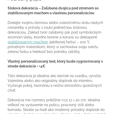
Stolová dekorácia – Zaľúbená dvojica pod stromom so
stabilizovaným machom a vlastnou personalizáciou
Dodajte svojmu domovu alebo sviatočnému stolu nádych
romantiky a prírody s touto jedinečnou stolovou
dekoráciou. Základ tvorí zaľúbený pár pod symbolickým
stromom lásky, ktorého korene a koruna sú obklopené
stabilizovaným machom
(jablkovej farby) – 100 %
prírodným materiálom, ktorý si zachováva svoju sviežu
zelenú farbu a hebkosť bez potreby údržby.
Vlastný personalizovaný text, ktorý bude vygravírovaný v
strede dekorácie = +4€
Táto dekorácia je ideálna ako darček na svadbu, výročie,
Valentína alebo ako originálny doplnok do interiéru.
Vyžaruje pokoj, harmóniu a nežnú atmosféru spoločných
chvíľ.
Dekorácia má rozmery približne cca 17 × 20 cm, ideálna
veľkosť na vystavenie na policu, pracovný stôl alebo
komodu. Skvele sa hodí ako moderný prírodný doplnok do