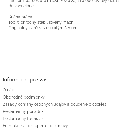
interiéru, darček pre milovníkov dizajnu alebo štýlový detail
do kancelárie.
Ručná práca
100 % prírodný stabilizovaný mach
Originálny darček s osobitým štýlom
Z
á
p
ä
Informácie pre vás
t
O nás
i
e
Obchodné podmienky
Zásady ochrany osobných údajov a poučenie o cookies
Reklamačný poriadok
Reklamačný formulár
Formulár na odstúpenie od zmluvy