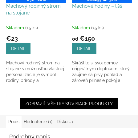
Machový rodinný strom
Machové hodiny – lišš
na stojane
Skladom
(>5 ks)
Skladom
(>5 ks)
€23
€150
od
DETAIL
DETAIL
Machový rodinný strom na
Skrášlite si svoj domov
stojane s možnosťou vlastnej
originálnym doplnkom, ktorý
personalizácie je symbol
zaujme na prvý pohľad a
rodiny, prírody a
zároveň prinesie pokoj a
spolupatričnosti v jednom
rovnováhu do každého
jedinečnom kúsku.
priestoru. Machové hodiny
zo...
ZOBRAZIŤ VŠETKY SÚVISIACE PRODUKTY
Popis
Hodnotenie (1)
Diskusia
Podrobný popis