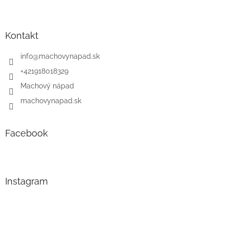
Kontakt
info
@
machovynapad.sk
+421918018329
Machový nápad
machovynapad.sk
Facebook
Instagram