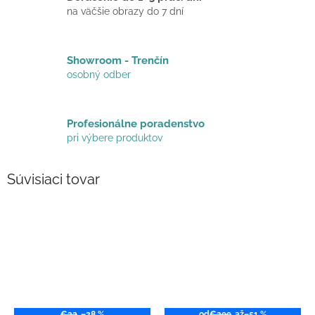
na väčšie obrazy do 7 dní
Showroom - Trenčín
osobný odber
Profesionálne poradenstvo
pri výbere produktov
Súvisiaci tovar
€32
–28 %
od
€299
až
–51 %