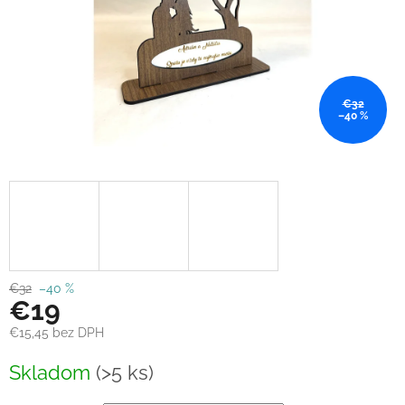
€32
–40 %
€32
–40 %
€19
€15,45
bez DPH
Jednotková
Skladom
(>5 ks)
cena: