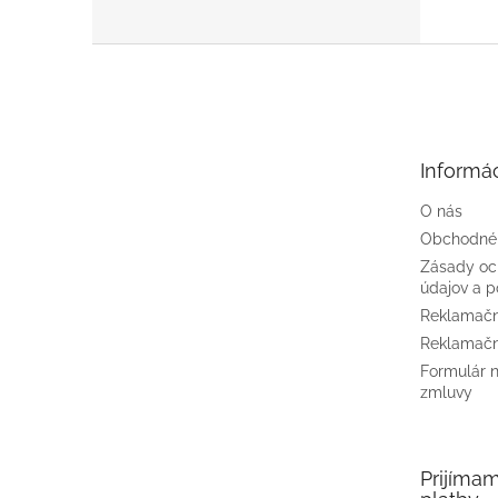
Z
á
p
ä
t
Informác
i
e
O nás
Obchodné
Zásady oc
údajov a p
Reklamačn
Reklamačn
Formulár 
zmluvy
Prijíma