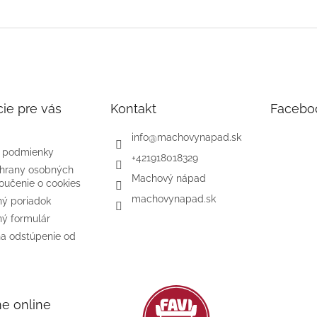
ie pre vás
Kontakt
Facebo
info
@
machovynapad.sk
 podmienky
+421918018329
hrany osobných
Machový nápad
oučenie o cookies
machovynapad.sk
ý poriadok
ý formulár
na odstúpenie od
me online