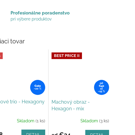
Profesionálne poradenstvo
pri výbere produktov
iaci tovar
a
BEST PRICE II
od
€160
€40
–20 %
až
–15 %
ové trio - Hexagony
Machový obraz -
Hexagon - mix
Skladom
(1 ks)
Skladom
(3 ks)
Priemerné
hodnotenie
produktu
8
€34