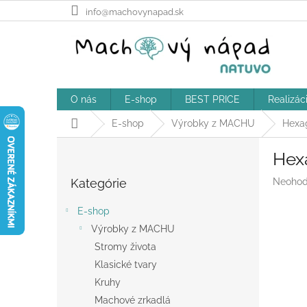
Prejsť
info@machovynapad.sk
na
obsah
O nás
E-shop
BEST PRICE
Realizác
Domov
E-shop
Výrobky z MACHU
Hexa
B
Hex
o
Preskočiť
č
Prieme
Kategórie
Neohod
kategórie
n
hodnot
ý
produk
E-shop
p
je
Výrobky z MACHU
a
0,0
z
Stromy života
n
5
e
Klasické tvary
hviezdič
l
Kruhy
Machové zrkadlá