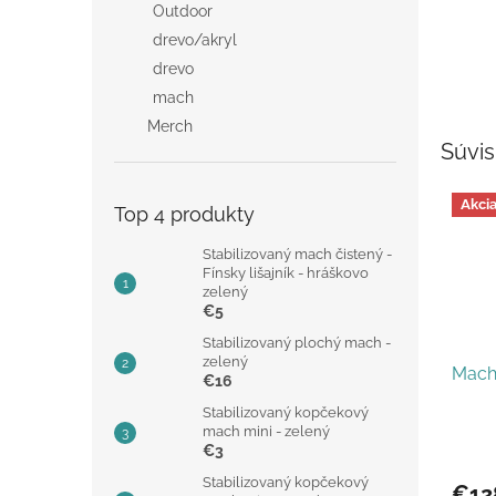
Outdoor
drevo/akryl
drevo
mach
Merch
Súvis
Akci
Top 4 produkty
Stabilizovaný mach čistený -
Fínsky lišajník - hráškovo
zelený
€5
Stabilizovaný plochý mach -
zelený
Mach
€16
Stabilizovaný kopčekový
mach mini - zelený
€3
Stabilizovaný kopčekový
€12