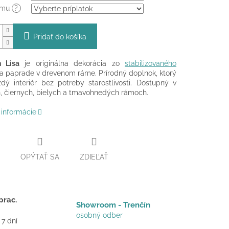
ámu
?
Pridať do košíka
 Lisa
je originálna dekorácia zo
stabilizovaného
a paprade v drevenom ráme. Prírodný doplnok, ktorý
ždý interiér bez potreby starostlivosti. Dostupný v
 čiernych, bielych a tmavohnedých rámoch.
 informácie
OPÝTAŤ SA
ZDIEĽAŤ
prac.
Showroom - Trenčín
osobný odber
 7 dní