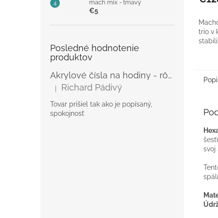
mach mix - tmavý
€5
Macho
trio v
stabil
Posledné hodnotenie
produktov
Akrylové čísla na hodiny - rôzne
Popi
Richard Pádivý
|
Hodnotenie produktu je 5 z 5 hviezdičiek.
Tovar prišiel tak ako je popísaný,
Pod
spokojnosť
Hex
šesť
svoj
Tent
spál
Mate
Údrž