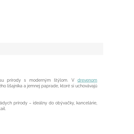
rásu prírody s moderným štýlom. V
drevenom
 lišajníka a jemnej paprade, ktoré si uchovávajú
nádych prírody – ideálny do obývačky, kancelárie,
ail.