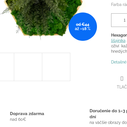
Farba r
od €44
až –18 %
Hexagon
lišajníka
oživí ka
hnedých,
Detailné
TLAČ
Doručenie do 1–3 
Doprava zdarma
dní
nad 60€
na väčšie obrazy do