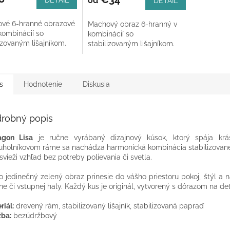
od
DETAIL
DETAIL
je
5,0
vé 6-hranné obrazové
Machový obraz 6-hranný v
z
 kombinácií so
kombinácií so
5
izovaným lišajníkom.
stabilizovaným lišajníkom.
hviezdičiek.
s
Hodnotenie
Diskusia
robný popis
agon Lisa
je ručne vyrábaný dizajnový kúsok, ktorý spája k
uholníkovom ráme sa nachádza harmonická kombinácia stabilizovaného
 svieži vzhľad bez potreby polievania či svetla.
o jedinečný zelený obraz prinesie do vášho priestoru pokoj, štýl a 
ne či vstupnej haly. Každý kus je originál, vytvorený s dôrazom na det
riál:
drevený rám, stabilizovaný lišajník, stabilizovaná papraď
ba:
bezúdržbový